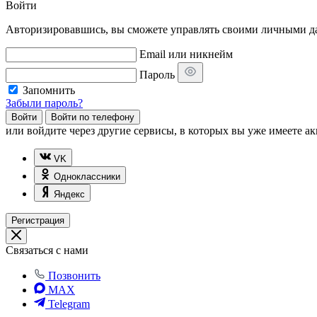
Войти
Авторизировавшись, вы сможете управлять своими личными дан
Email или никнейм
Пароль
Запомнить
Забыли пароль?
Войти
Войти по телефону
или
войдите через другие сервисы, в которых вы уже имеете ак
VK
Одноклассники
Яндекс
Регистрация
Связаться с нами
Позвонить
MAX
Telegram