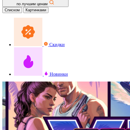
по лучшим ценам
Списком
Картинками
Скидки
Новинки