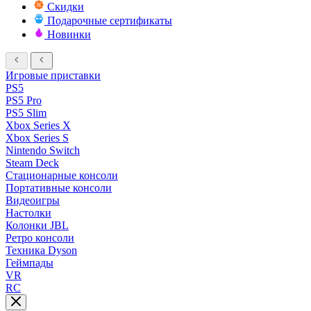
Скидки
Подарочные сертификаты
Новинки
Игровые приставки
PS5
PS5 Pro
PS5 Slim
Xbox Series X
Xbox Series S
Nintendo Switch
Steam Deck
Стационарные консоли
Портативные консоли
Видеоигры
Настолки
Колонки JBL
Ретро консоли
Техника Dyson
Геймпады
VR
RC