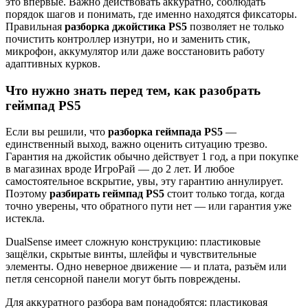
это впервые. Важно действовать аккуратно, соблюдать
порядок шагов и понимать, где именно находятся фиксаторы.
Правильная
разборка джойстика PS5
позволяет не только
почистить контроллер изнутри, но и заменить стик,
микрофон, аккумулятор или даже восстановить работу
адаптивных курков.
Что нужно знать перед тем, как разобрать
геймпад PS5
Если вы решили, что
разборка геймпада PS5
—
единственный выход, важно оценить ситуацию трезво.
Гарантия на джойстик обычно действует 1 год, а при покупке
в магазинах вроде ИгроРай — до 2 лет. И любое
самостоятельное вскрытие, увы, эту гарантию аннулирует.
Поэтому
разбирать геймпад PS5
стоит только тогда, когда
точно уверены, что обратного пути нет — или гарантия уже
истекла.
DualSense имеет сложную конструкцию: пластиковые
защёлки, скрытые винты, шлейфы и чувствительные
элементы. Одно неверное движение — и плата, разъём или
петля сенсорной панели могут быть повреждены.
Для аккуратного разбора вам понадобятся: пластиковая