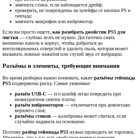
заменить стики, если наблюдается дрейф;
проверить, не повреждены ли шлейфы от кнопки PS и
тачпада;
заменить микрофон или вибромотор.
Если вы просто ищете,
как разобрать джойстик PS5 для
чистки
— глубоко лезть не нужно. Достаточно снять
внешнюю панель и корпус, чтобы добраться до
вентиляционных отверстий и удалить пыль, которая может
вызывать ложные нажатия или глухой звук от вибрации.
Разъёмы и элементы, требующие внимания
Во время разборки важно понимать, какие
разъёмы геймпада
PS5
подвержены риску. Самые уязвимые:
разъём USB-C
— его шлейф легко повредить при
неаккуратном снятии платы;
разъём вибромоторов
— отключается при демонтаже
верхнего слоя;
разъёмы стиков
— калибровка может сбиться, если
случайно надавить на основание.
Поэтому
разбор геймпада PS5
нужно проводить не торопясь.
Убедитесь, что у вас есть свободное время и хорошее