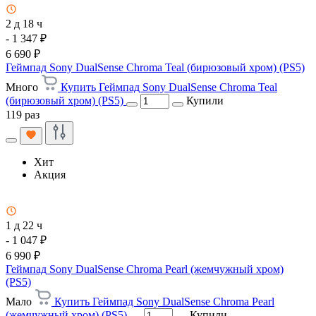
2 д 18 ч
- 1 347 ₽
6 690 ₽
Геймпад Sony DualSense Chroma Teal (бирюзовый хром) (PS5)
Много
Купить Геймпад Sony DualSense Chroma Teal
(бирюзовый хром) (PS5)
Купили
119 раз
Хит
Акция
1 д 22 ч
- 1 047 ₽
6 990 ₽
Геймпад Sony DualSense Chroma Pearl (жемчужный хром)
(PS5)
Мало
Купить Геймпад Sony DualSense Chroma Pearl
(жемчужный хром) (PS5)
Купили