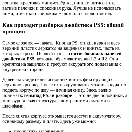
лопатка, крестовая мини-отвёртка, пинцет, антисептик,
ватные палочки и спокойная рука. Лучше не использовать
ножи, отвертки с широким жалом или силовой метод.
Как проходит разборка джойстика PS5: общий
принцип
Самое сложное — начать. Кнопка PS, стики, курки и весь
верхний пластик держатся на защёлках и винтах, часть из
которых скрыта. Первый шаг —
снятие боковых панелей
джойстика PS5
, которые обрамляют курки L2 и R2. Они
крепятся на защёлках и требуют аккуратного поддевания с
внутренней стороны.
Далее вы увидите два основных винта, фиксирующих
верхнюю крышку. После их выкручивания можно аккуратно
поддеть корпус по шву — начиная снизу. Здесь важно
понимать:
геймпад PS5 в разборе
— это не две половинки, а
многоуровневая структура с внутренними платами и
шлейфами.
После снятия корпуса открывается доступ к аккумулятору,
основному разъёму и плате. Здесь уже можно:
прочистить загрязнения;