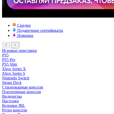
Скидки
Подарочные сертификаты
Новинки
Игровые приставки
PS5
PS5 Pro
PS5 Slim
Xbox Series X
Xbox Series S
Nintendo Switch
Steam Deck
Стационарные консоли
Портативные консоли
Видеоигры
Настолки
Колонки JBL
Ретро консоли