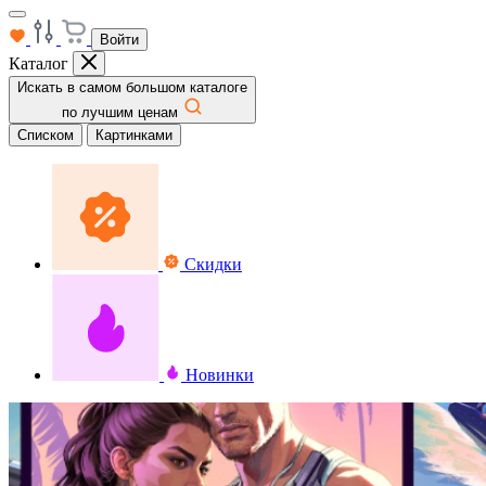
Войти
Каталог
Искать в самом большом каталоге
по лучшим ценам
Списком
Картинками
Скидки
Новинки