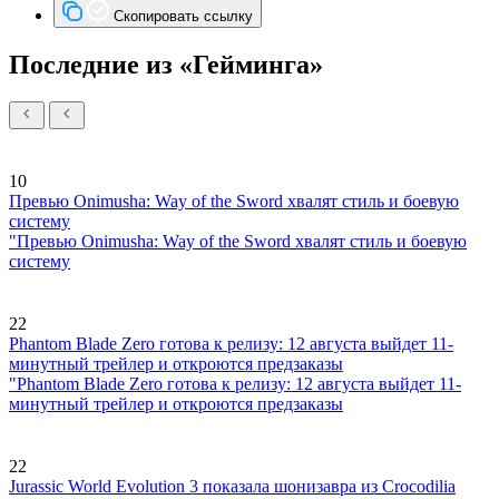
Скопировать ссылку
Последние из «Гейминга»
10
Превью Onimusha: Way of the Sword хвалят стиль и боевую
систему
"Превью Onimusha: Way of the Sword хвалят стиль и боевую
систему
22
Phantom Blade Zero готова к релизу: 12 августа выйдет 11-
минутный трейлер и откроются предзаказы
"Phantom Blade Zero готова к релизу: 12 августа выйдет 11-
минутный трейлер и откроются предзаказы
22
Jurassic World Evolution 3 показала шонизавра из Crocodilia