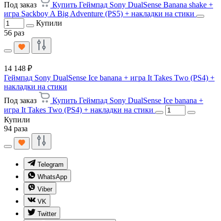
Под заказ
Купить Геймпад Sony DualSense Banana shake +
игра Sackboy A Big Adventure (PS5) + накладки на стики
Купили
56 раз
14 148 ₽
Геймпад Sony DualSense Ice banana + игра It Takes Two (PS4) +
накладки на стики
Под заказ
Купить Геймпад Sony DualSense Ice banana +
игра It Takes Two (PS4) + накладки на стики
Купили
94 раза
Telegram
WhatsApp
Viber
VK
Twitter