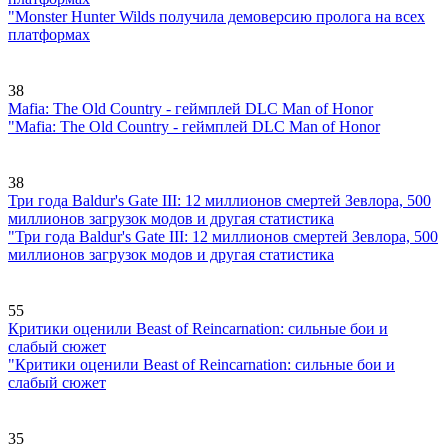
"Monster Hunter Wilds получила демоверсию пролога на всех
платформах
38
Mafia: The Old Country - геймплей DLC Man of Honor
"Mafia: The Old Country - геймплей DLC Man of Honor
38
Три года Baldur's Gate III: 12 миллионов смертей Зевлора, 500
миллионов загрузок модов и другая статистика
"Три года Baldur's Gate III: 12 миллионов смертей Зевлора, 500
миллионов загрузок модов и другая статистика
55
Критики оценили Beast of Reincarnation: сильные бои и
слабый сюжет
"Критики оценили Beast of Reincarnation: сильные бои и
слабый сюжет
35