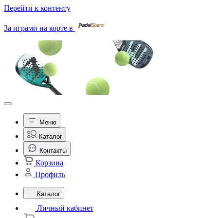
Перейти к контенту
За играми на корте в
Меню
Каталог
Контакты
Корзина
Профиль
Каталог
Личный кабинет