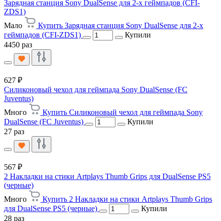
Зарядная станция Sony DualSense для 2-х геймпадов (CFI-
ZDS1)
Мало
Купить Зарядная станция Sony DualSense для 2-х
геймпадов (CFI-ZDS1)
Купили
4450 раз
627 ₽
Силиконовый чехол для геймпада Sony DualSense (FC
Juventus)
Много
Купить Силиконовый чехол для геймпада Sony
DualSense (FC Juventus)
Купили
27 раз
567 ₽
2 Накладки на стики Artplays Thumb Grips для DualSense PS5
(черные)
Много
Купить 2 Накладки на стики Artplays Thumb Grips
для DualSense PS5 (черные)
Купили
28 раз