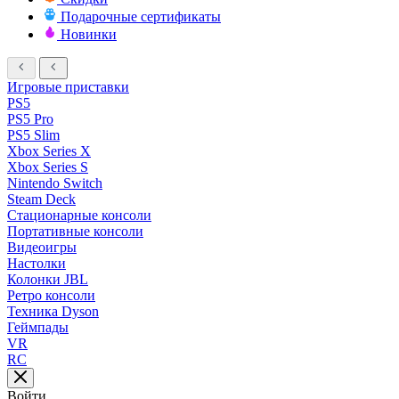
Подарочные сертификаты
Новинки
Игровые приставки
PS5
PS5 Pro
PS5 Slim
Xbox Series X
Xbox Series S
Nintendo Switch
Steam Deck
Стационарные консоли
Портативные консоли
Видеоигры
Настолки
Колонки JBL
Ретро консоли
Техника Dyson
Геймпады
VR
RC
Войти