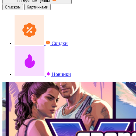
по лучшим ценам
Списком
Картинками
Скидки
Новинки