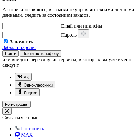
Авторизировавшись, вы сможете управлять своими личными
данными, следить за состоянием заказов.
Email или никнейм
Пароль
Запомнить
Забыли пароль?
Войти
Войти по телефону
или
войдите через другие сервисы, в которых вы уже имеете
аккаунт
VK
Одноклассники
Яндекс
Регистрация
Связаться с нами
Позвонить
MAX