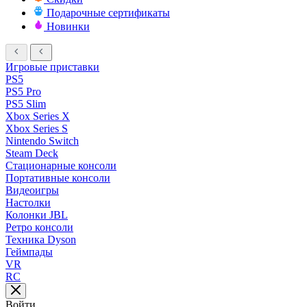
Подарочные сертификаты
Новинки
Игровые приставки
PS5
PS5 Pro
PS5 Slim
Xbox Series X
Xbox Series S
Nintendo Switch
Steam Deck
Стационарные консоли
Портативные консоли
Видеоигры
Настолки
Колонки JBL
Ретро консоли
Техника Dyson
Геймпады
VR
RC
Войти