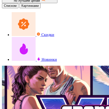
по лучшим ценам
Списком
Картинками
Скидки
Новинки