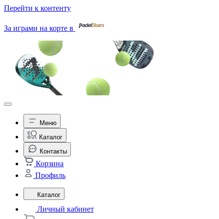
Перейти к контенту
За играми на корте в
Меню
Каталог
Контакты
Корзина
Профиль
Каталог
Личный кабинет