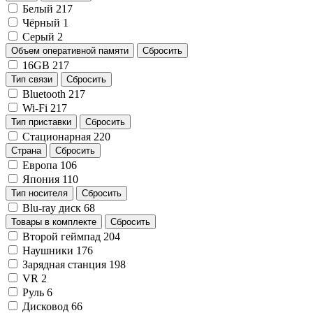
Белый
217
Чёрный
1
Серый
2
Объем оперативной памяти
Сбросить
16GB
217
Тип связи
Сбросить
Bluetooth
217
Wi-Fi
217
Тип приставки
Сбросить
Стационарная
220
Страна
Сбросить
Европа
106
Япония
110
Тип носителя
Сбросить
Blu-ray диск
68
Товары в комплекте
Сбросить
Второй геймпад
204
Наушники
176
Зарядная станция
198
VR
2
Руль
6
Дисковод
66