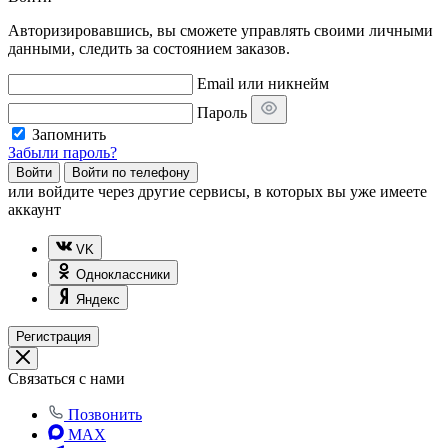
Авторизировавшись, вы сможете управлять своими личными
данными, следить за состоянием заказов.
Email или никнейм
Пароль
Запомнить
Забыли пароль?
Войти
Войти по телефону
или
войдите через другие сервисы, в которых вы уже имеете
аккаунт
VK
Одноклассники
Яндекс
Регистрация
Связаться с нами
Позвонить
MAX