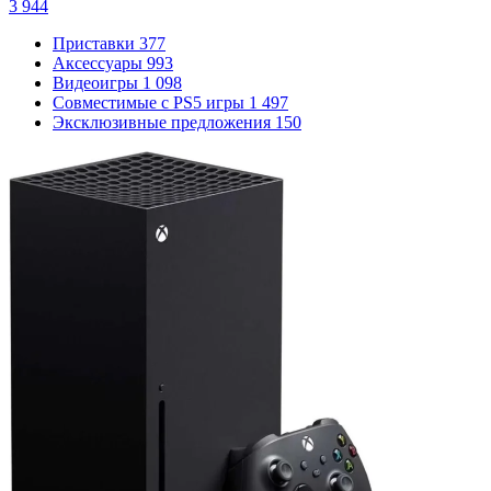
3 944
Приставки
377
Аксессуары
993
Видеоигры
1 098
Совместимые с PS5 игры
1 497
Эксклюзивные предложения
150