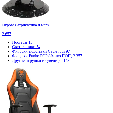
Игровая атрибутика и мерч
2 657
Постеры
13
Светильники
54
Фигурки-подставки Cableguys
97
Фигурки Funko POP (Фанко ПОП)
2 357
Другие игрушки и сувениры
148