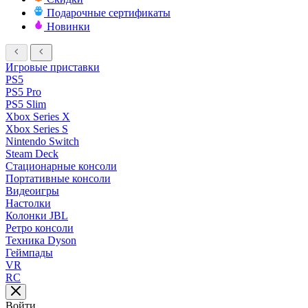
Подарочные сертификаты
Новинки
Игровые приставки
PS5
PS5 Pro
PS5 Slim
Xbox Series X
Xbox Series S
Nintendo Switch
Steam Deck
Стационарные консоли
Портативные консоли
Видеоигры
Настолки
Колонки JBL
Ретро консоли
Техника Dyson
Геймпады
VR
RC
Войти