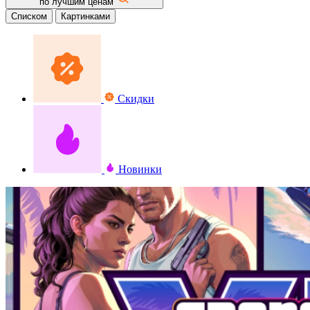
по лучшим ценам
Списком
Картинками
Скидки
Новинки