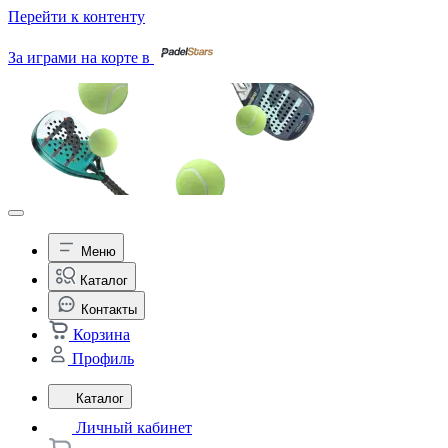
Перейти к контенту
За играми на корте в
Меню
Каталог
Контакты
Корзина
Профиль
Каталог
Личный кабинет