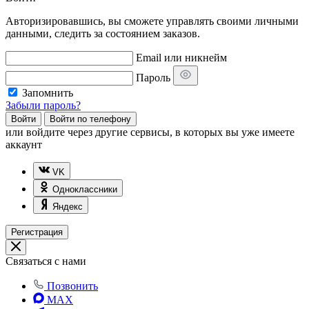
Авторизировавшись, вы сможете управлять своими личными
данными, следить за состоянием заказов.
Email или никнейм
Пароль
Запомнить
Забыли пароль?
Войти
Войти по телефону
или
войдите через другие сервисы, в которых вы уже имеете
аккаунт
VK
Одноклассники
Яндекс
Регистрация
Связаться с нами
Позвонить
MAX