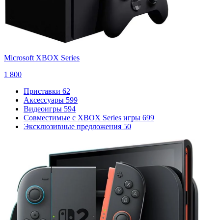
Microsoft XBOX Series
1 800
Приставки
62
Аксессуары
599
Видеоигры
594
Совместимые с XBOX Series игры
699
Эксклюзивные предложения
50