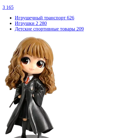
3 165
Игрушечный транспорт
626
Игрушки
2 280
Детские спортивные товары
209