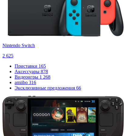
Nintendo Switch
2 625
Приставки
165
Аксессуары
878
Видеоигры
1 268
amiibo
316
Эксклюзивные предложения
66