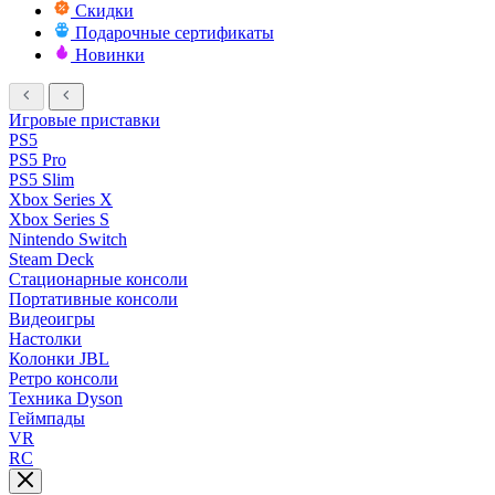
Скидки
Подарочные сертификаты
Новинки
Игровые приставки
PS5
PS5 Pro
PS5 Slim
Xbox Series X
Xbox Series S
Nintendo Switch
Steam Deck
Стационарные консоли
Портативные консоли
Видеоигры
Настолки
Колонки JBL
Ретро консоли
Техника Dyson
Геймпады
VR
RC