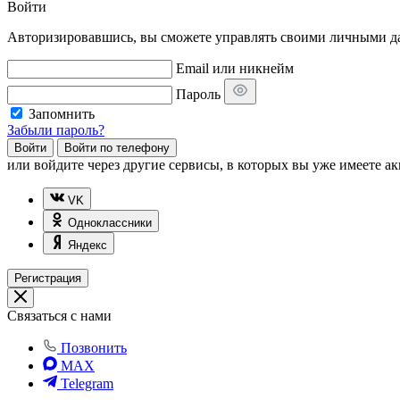
Войти
Авторизировавшись, вы сможете управлять своими личными дан
Email или никнейм
Пароль
Запомнить
Забыли пароль?
Войти
Войти по телефону
или
войдите через другие сервисы, в которых вы уже имеете ак
VK
Одноклассники
Яндекс
Регистрация
Связаться с нами
Позвонить
MAX
Telegram