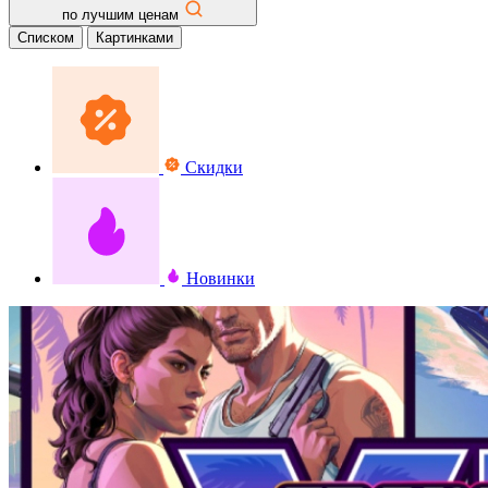
по лучшим ценам
Списком
Картинками
Скидки
Новинки