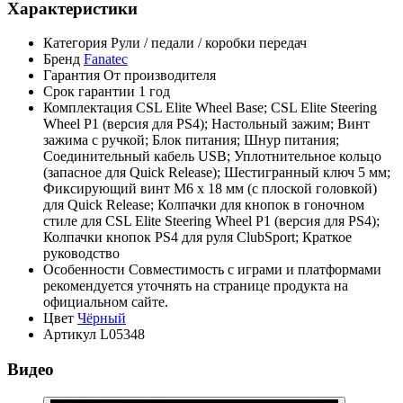
Характеристики
Категория
Рули / педали / коробки передач
Бренд
Fanatec
Гарантия
От производителя
Срок гарантии
1 год
Комплектация
CSL Elite Wheel Base; CSL Elite Steering
Wheel P1 (версия для PS4); Настольный зажим; Винт
зажима с ручкой; Блок питания; Шнур питания;
Соединительный кабель USB; Уплотнительное кольцо
(запасное для Quick Release); Шестигранный ключ 5 мм;
Фиксирующий винт M6 x 18 мм (с плоской головкой)
для Quick Release; Колпачки для кнопок в гоночном
стиле для CSL Elite Steering Wheel P1 (версия для PS4);
Колпачки кнопок PS4 для руля ClubSport; Краткое
руководство
Особенности
Совместимость с играми и платформами
рекомендуется уточнять на странице продукта на
официальном сайте.
Цвет
Чёрный
Артикул
L05348
Видео