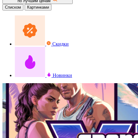
по лучшим ценам
Списком
Картинками
Скидки
Новинки