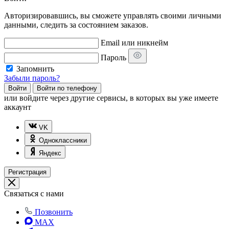
Авторизировавшись, вы сможете управлять своими личными
данными, следить за состоянием заказов.
Email или никнейм
Пароль
Запомнить
Забыли пароль?
Войти
Войти по телефону
или
войдите через другие сервисы, в которых вы уже имеете
аккаунт
VK
Одноклассники
Яндекс
Регистрация
Связаться с нами
Позвонить
MAX