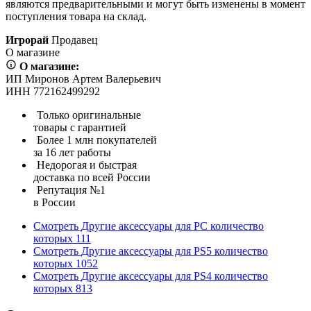
являются предварительными и могут быть изменены в момент
поступления товара на склад.
Игрорай
Продавец
О магазине
О магазине:
ИП Миронов Артем Валерьевич
ИНН 772162499292
Только оригинальные
товары с гарантией
Более 1 млн покупателей
за 16 лет работы
Недорогая и быстрая
доставка по всей России
Репутация №1
в России
Смотреть
Другие аксессуары для PC
количество
которых
111
Смотреть
Другие аксессуары для PS5
количество
которых
1052
Смотреть
Другие аксессуары для PS4
количество
которых
813