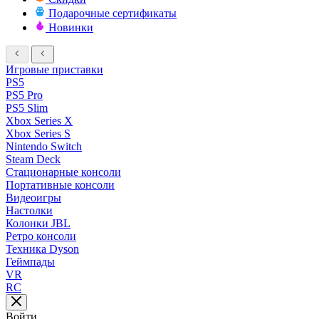
Подарочные сертификаты
Новинки
Игровые приставки
PS5
PS5 Pro
PS5 Slim
Xbox Series X
Xbox Series S
Nintendo Switch
Steam Deck
Стационарные консоли
Портативные консоли
Видеоигры
Настолки
Колонки JBL
Ретро консоли
Техника Dyson
Геймпады
VR
RC
Войти