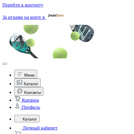
Перейти к контенту
За играми на корте в
Меню
Каталог
Контакты
Корзина
Профиль
Каталог
Личный кабинет