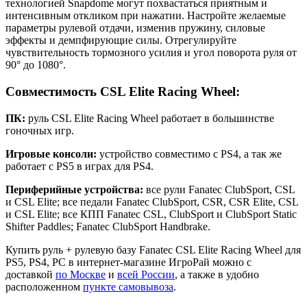
технологией Snapdome могут похвастаться приятным и
интенсивным откликом при нажатии. Настройте желаемые
параметры рулевой отдачи, изменив пружину, силовые
эффекты и демпфирующие силы. Отрегулируйте
чувствительность тормозного усилия и угол поворота руля от
90° до 1080°.
Совместимость CSL Elite Racing Wheel:
ПК:
руль CSL Elite Racing Wheel работает в большинстве
гоночных игр.
Игровые консоли:
устройство совместимо с PS4, а так же
работает с PS5 в играх для PS4.
Периферийные устройства:
все рули Fanatec ClubSport, CSL
и CSL Elite; все педали Fanatec ClubSport, CSR, CSR Elite, CSL
и CSL Elite; все КПП Fanatec CSL, ClubSport и ClubSport Static
Shifter Paddles; Fanatec ClubSport Handbrake.
Купить руль + рулевую базу Fanatec CSL Elite Racing Wheel для
PS5, PS4, PC в интернет-магазине ИгроРай можно с
доставкой
по Москве
и
всей России
, а также в удобно
расположенном
пункте самовывоза
.