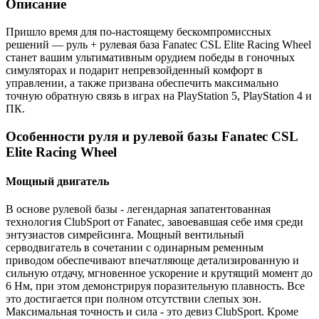
Описание
Пришло время для по-настоящему бескомпромиссных
решений — руль + рулевая база Fanatec CSL Elite Racing Wheel
станет вашим ультимативным орудием победы в гоночных
симуляторах и подарит непревзойденный комфорт в
управлении, а также призвана обеспечить максимально
точную обратную связь в играх на PlayStation 5, PlayStation 4 и
ПК.
Особенности руля и рулевой базы Fanatec CSL
Elite Racing Wheel
Мощный двигатель
В основе рулевой базы - легендарная запатентованная
технология ClubSport от Fanatec, завоевавшая себе имя среди
энтузиастов симрейсинга. Мощный вентильный
серводвигатель в сочетании с одинарным ременным
приводом обеспечивают впечатляюще детализированную и
сильную отдачу, мгновенное ускорение и крутящий момент до
6 Нм, при этом демонстрируя поразительную плавность. Все
это достигается при полном отсутствии слепых зон.
Максимальная точность и сила - это девиз ClubSport. Кроме