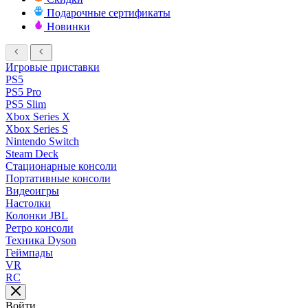
Подарочные сертификаты
Новинки
Игровые приставки
PS5
PS5 Pro
PS5 Slim
Xbox Series X
Xbox Series S
Nintendo Switch
Steam Deck
Стационарные консоли
Портативные консоли
Видеоигры
Настолки
Колонки JBL
Ретро консоли
Техника Dyson
Геймпады
VR
RC
Войти