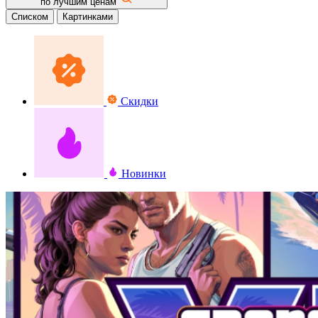
по лучшим ценам
Списком
Картинками
Скидки
Новинки