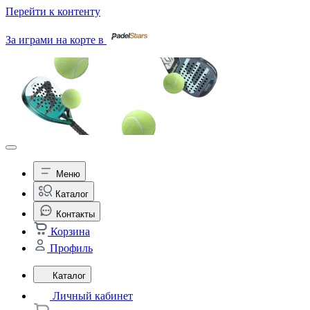
Перейти к контенту
За играми на корте в
Меню
Каталог
Контакты
Корзина
Профиль
Каталог
Личный кабинет