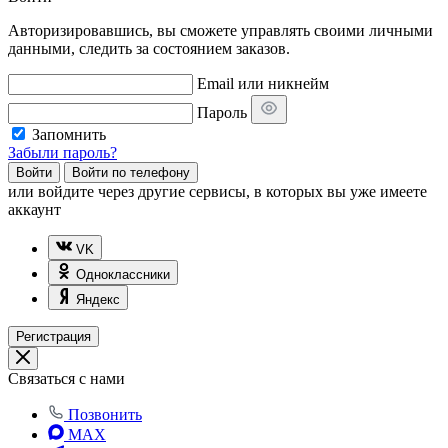
Авторизировавшись, вы сможете управлять своими личными
данными, следить за состоянием заказов.
Email или никнейм
Пароль
Запомнить
Забыли пароль?
Войти
Войти по телефону
или
войдите через другие сервисы, в которых вы уже имеете
аккаунт
VK
Одноклассники
Яндекс
Регистрация
Связаться с нами
Позвонить
MAX