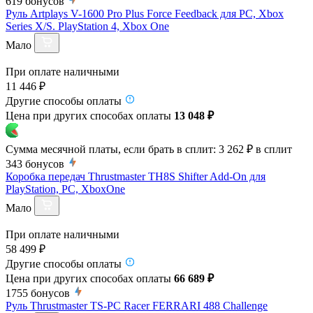
619
бонусов
Руль Artplays V-1600 Pro Plus Force Feedback для PC, Xbox
Series X/S. PlayStation 4, Xbox One
Мало
При оплате наличными
11 446 ₽
Другие способы оплаты
Цена при других способах оплаты
13 048 ₽
Сумма месячной платы, если брать в сплит:
3 262 ₽
в сплит
343
бонусов
Коробка передач Thrustmaster TH8S Shifter Add-On для
PlayStation, PC, XboxOne
Мало
При оплате наличными
58 499 ₽
Другие способы оплаты
Цена при других способах оплаты
66 689 ₽
1755
бонусов
Руль Thrustmaster TS-PC Racer FERRARI 488 Challenge