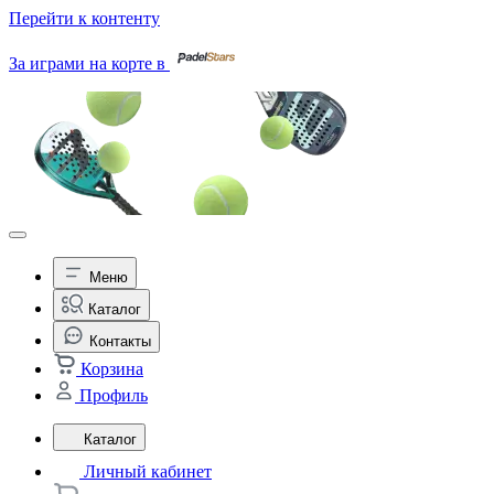
Перейти к контенту
За играми на корте в
Меню
Каталог
Контакты
Корзина
Профиль
Каталог
Личный кабинет