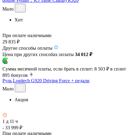
double Pedals，R5 Table Clamp) RS20
Мало
Хит
При оплате наличными
29 835 ₽
Другие способы оплаты
Цена при других способах оплаты
34 012 ₽
Сумма месячной платы, если брать в сплит:
8 503 ₽
в сплит
895
бонусов
Руль Logitech G920 Driving Force + педали
Мало
Акция
1 д 11 ч
- 33 999 ₽
При оплате наличными