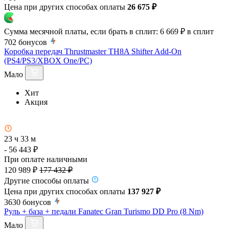
Цена при других способах оплаты
26 675 ₽
Сумма месячной платы, если брать в сплит:
6 669 ₽
в сплит
702
бонусов
Коробка передач Thrustmaster TH8A Shifter Add-On
(PS4/PS3/XBOX One/PC)
Мало
Хит
Акция
23 ч 33 м
- 56 443 ₽
При оплате наличными
120 989 ₽
177 432 ₽
Другие способы оплаты
Цена при других способах оплаты
137 927 ₽
3630
бонусов
Руль + база + педали Fanatec Gran Turismo DD Pro (8 Nm)
Мало