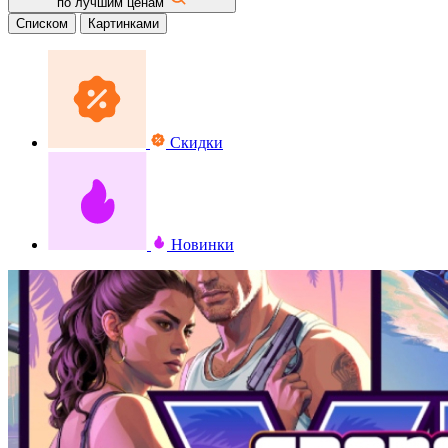
по лучшим ценам
Списком
Картинками
Скидки
Новинки