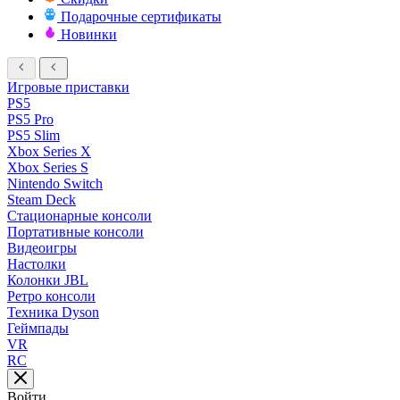
Подарочные сертификаты
Новинки
Игровые приставки
PS5
PS5 Pro
PS5 Slim
Xbox Series X
Xbox Series S
Nintendo Switch
Steam Deck
Стационарные консоли
Портативные консоли
Видеоигры
Настолки
Колонки JBL
Ретро консоли
Техника Dyson
Геймпады
VR
RC
Войти