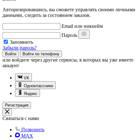
Авторизировавшись, вы сможете управлять своими личными
данными, следить за состоянием заказов.
Email или никнейм
Пароль
Запомнить
Забыли пароль?
Войти
Войти по телефону
или
войдите через другие сервисы, в которых вы уже имеете
аккаунт
VK
Одноклассники
Яндекс
Регистрация
Связаться с нами
Позвонить
MAX