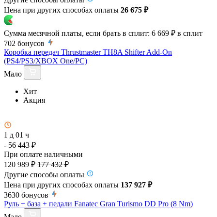
Цена при других способах оплаты
26 675 ₽
Сумма месячной платы, если брать в сплит:
6 669 ₽
в сплит
702
бонусов
Коробка передач Thrustmaster TH8A Shifter Add-On
(PS4/PS3/XBOX One/PC)
Мало
Хит
Акция
1 д 01 ч
- 56 443 ₽
При оплате наличными
120 989 ₽
177 432 ₽
Другие способы оплаты
Цена при других способах оплаты
137 927 ₽
3630
бонусов
Руль + база + педали Fanatec Gran Turismo DD Pro (8 Nm)
Мало