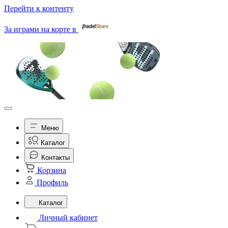
Перейти к контенту
За играми на корте в
Меню
Каталог
Контакты
Корзина
Профиль
Каталог
Личный кабинет