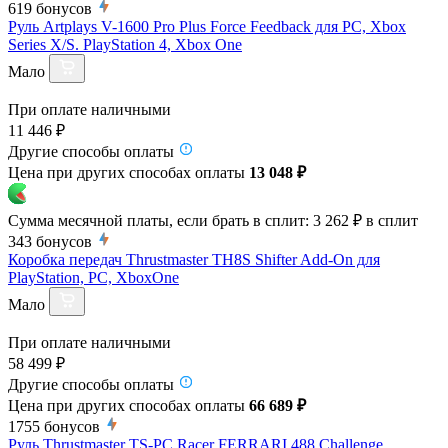
619
бонусов
Руль Artplays V-1600 Pro Plus Force Feedback для PC, Xbox
Series X/S. PlayStation 4, Xbox One
Мало
При оплате наличными
11 446 ₽
Другие способы оплаты
Цена при других способах оплаты
13 048 ₽
Сумма месячной платы, если брать в сплит:
3 262 ₽
в сплит
343
бонусов
Коробка передач Thrustmaster TH8S Shifter Add-On для
PlayStation, PC, XboxOne
Мало
При оплате наличными
58 499 ₽
Другие способы оплаты
Цена при других способах оплаты
66 689 ₽
1755
бонусов
Руль Thrustmaster TS-PC Racer FERRARI 488 Challenge