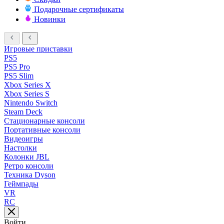
Подарочные сертификаты
Новинки
Игровые приставки
PS5
PS5 Pro
PS5 Slim
Xbox Series X
Xbox Series S
Nintendo Switch
Steam Deck
Стационарные консоли
Портативные консоли
Видеоигры
Настолки
Колонки JBL
Ретро консоли
Техника Dyson
Геймпады
VR
RC
Войти