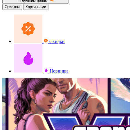
по лучшим ценам
Списком
Картинками
Скидки
Новинки