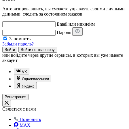
Авторизировавшись, вы сможете управлять своими личными
данными, следить за состоянием заказов.
Email или никнейм
Пароль
Запомнить
Забыли пароль?
Войти
Войти по телефону
или
войдите через другие сервисы, в которых вы уже имеете
аккаунт
VK
Одноклассники
Яндекс
Регистрация
Связаться с нами
Позвонить
MAX