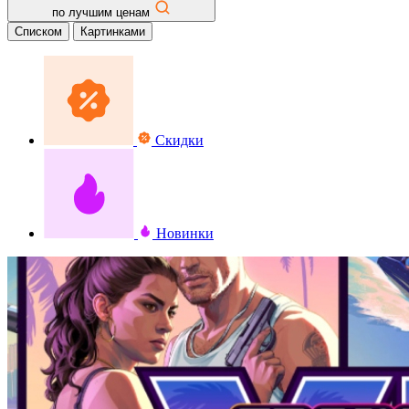
по лучшим ценам
Списком
Картинками
Скидки
Новинки