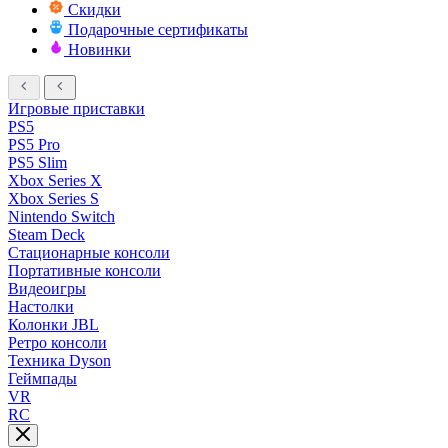
Скидки
Подарочные сертификаты
Новинки
Игровые приставки
PS5
PS5 Pro
PS5 Slim
Xbox Series X
Xbox Series S
Nintendo Switch
Steam Deck
Стационарные консоли
Портативные консоли
Видеоигры
Настолки
Колонки JBL
Ретро консоли
Техника Dyson
Геймпады
VR
RC