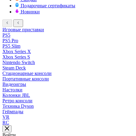
Подарочные сертификаты
Новинки
Игровые приставки
PS5
PS5 Pro
PS5 Slim
Xbox Series X
Xbox Series S
Nintendo Switch
Steam Deck
Стационарные консоли
Портативные консоли
Видеоигры
Настолки
Колонки JBL
Ретро консоли
Техника Dyson
Геймпады
VR
RC
Войти