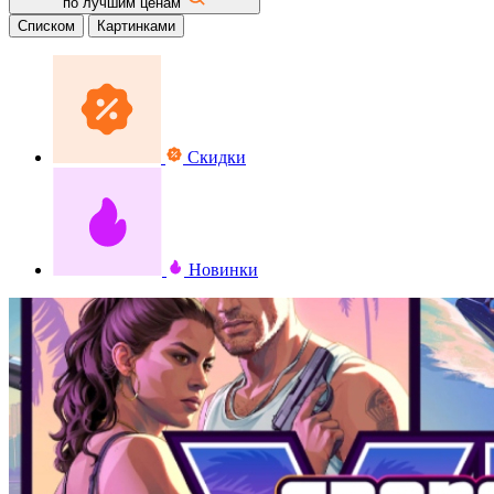
по лучшим ценам
Списком
Картинками
Скидки
Новинки