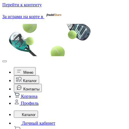
Перейти к контенту
За играми на корте в
Меню
Каталог
Контакты
Корзина
Профиль
Каталог
Личный кабинет