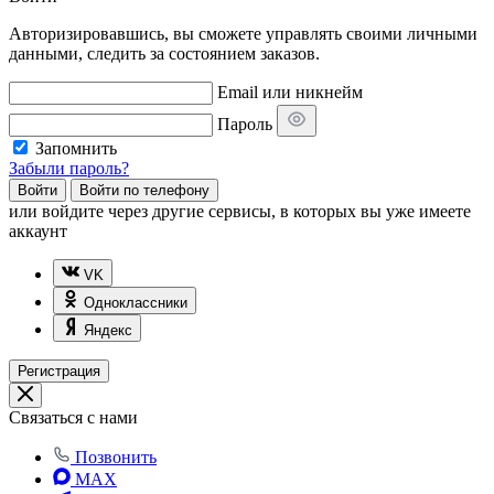
Авторизировавшись, вы сможете управлять своими личными
данными, следить за состоянием заказов.
Email или никнейм
Пароль
Запомнить
Забыли пароль?
Войти
Войти по телефону
или
войдите через другие сервисы, в которых вы уже имеете
аккаунт
VK
Одноклассники
Яндекс
Регистрация
Связаться с нами
Позвонить
MAX