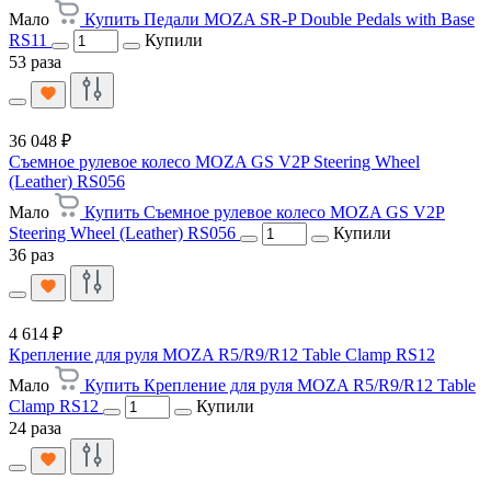
Мало
Купить Педали MOZA SR-P Double Pedals with Base
RS11
Купили
53 раза
36 048 ₽
Съемное рулевое колесо MOZA GS V2P Steering Wheel
(Leather) RS056
Мало
Купить Съемное рулевое колесо MOZA GS V2P
Steering Wheel (Leather) RS056
Купили
36 раз
4 614 ₽
Крепление для руля MOZA R5/R9/R12 Table Clamp RS12
Мало
Купить Крепление для руля MOZA R5/R9/R12 Table
Clamp RS12
Купили
24 раза