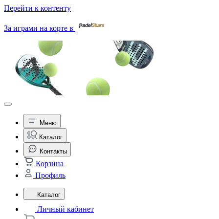
Перейти к контенту
За играми на корте в
Меню
Каталог
Контакты
Корзина
Профиль
Каталог
Личный кабинет