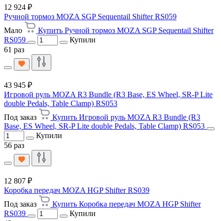
12 924 ₽
Ручной тормоз MOZA SGP Sequentail Shifter RS059
Мало
Купить Ручной тормоз MOZA SGP Sequentail Shifter
RS059
Купили
61 раз
43 945 ₽
Игровой руль MOZA R3 Bundle (R3 Base, ES Wheel, SR-P Lite
double Pedals, Table Clamp) RS053
Под заказ
Купить Игровой руль MOZA R3 Bundle (R3
Base, ES Wheel, SR-P Lite double Pedals, Table Clamp) RS053
Купили
56 раз
12 807 ₽
Коробка передач MOZA HGP Shifter RS039
Под заказ
Купить Коробка передач MOZA HGP Shifter
RS039
Купили