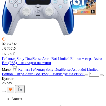
02 ч 43 м
- 5 727 ₽
16 589 ₽
Геймпад Sony DualSense Astro Bot Limited Edition + игра Astro
Bot (PS5) + накладки на стики
Мало
Купить Геймпад Sony DualSense Astro Bot Limited
Edition + игра Astro Bot (PS5) + накладки на стики
Купили
25 раз
Акция