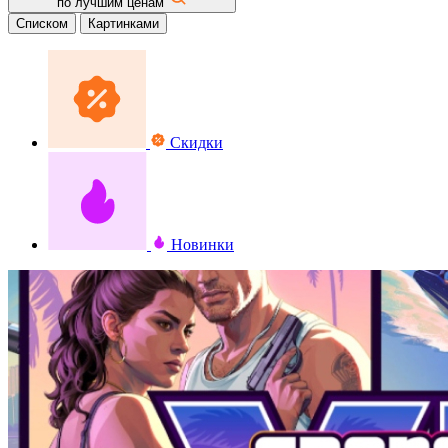
по лучшим ценам
Списком
Картинками
Скидки
Новинки