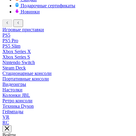
Подарочные сертификаты
Новинки
Игровые приставки
PS5
PS5 Pro
PS5 Slim
Xbox Series X
Xbox Series S
Nintendo Switch
Steam Deck
Стационарные консоли
Портативные консоли
Видеоигры
Настолки
Колонки JBL
Ретро консоли
Техника Dyson
Геймпады
VR
RC
Войти