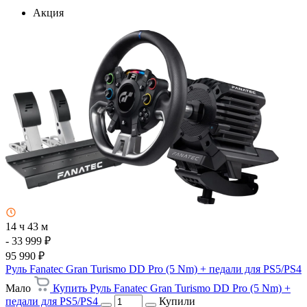
Акция
14 ч 43 м
- 33 999 ₽
95 990 ₽
Руль Fanatec Gran Turismo DD Pro (5 Nm) + педали для PS5/PS4
Мало
Купить Руль Fanatec Gran Turismo DD Pro (5 Nm) +
педали для PS5/PS4
Купили