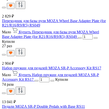
2 829 ₽
Переходник для базы руля MOZA Wheel Base Adapter Plate (for
R21/R16/R9/R5) RS049
Мало
Купить Переходник для базы руля MOZA Wheel
Base Adapter Plate (for R21/R16/R9/R5) RS049
Купили
27 раз
2 904 ₽
Набор пружин для педалей MOZA SR-P Accessory Kit RS17
Мало
Купить Набор пружин для педалей MOZA SR-P
Accessory Kit RS17
Купили
74 раза
13 041 ₽
Педали MOZA SR-P Double Pedals with Base RS11