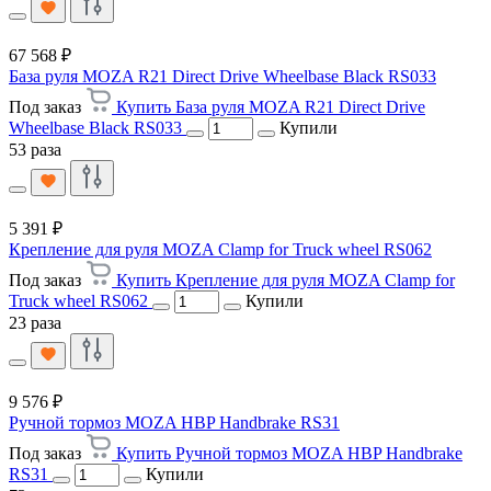
67 568 ₽
База руля MOZA R21 Direct Drive Wheelbase Black RS033
Под заказ
Купить База руля MOZA R21 Direct Drive
Wheelbase Black RS033
Купили
53 раза
5 391 ₽
Крепление для руля MOZA Clamp for Truck wheel RS062
Под заказ
Купить Крепление для руля MOZA Clamp for
Truck wheel RS062
Купили
23 раза
9 576 ₽
Ручной тормоз MOZA HBP Handbrake RS31
Под заказ
Купить Ручной тормоз MOZA HBP Handbrake
RS31
Купили