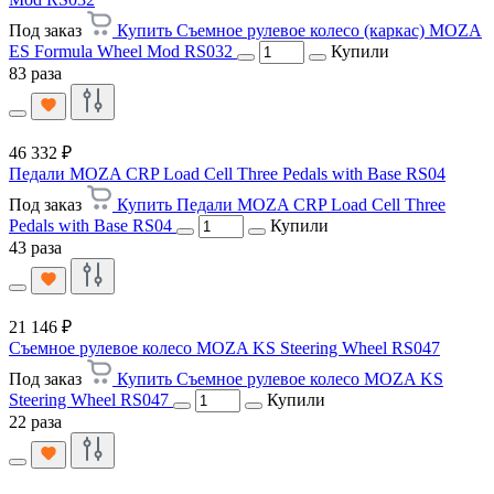
Под заказ
Купить Съемное рулевое колесо (каркас) MOZA
ES Formula Wheel Mod RS032
Купили
83 раза
46 332 ₽
Педали MOZA CRP Load Cell Three Pedals with Base RS04
Под заказ
Купить Педали MOZA CRP Load Cell Three
Pedals with Base RS04
Купили
43 раза
21 146 ₽
Съемное рулевое колесо MOZA KS Steering Wheel RS047
Под заказ
Купить Съемное рулевое колесо MOZA KS
Steering Wheel RS047
Купили
22 раза