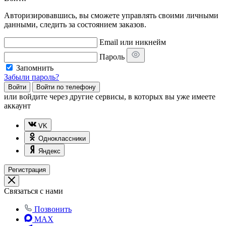
Авторизировавшись, вы сможете управлять своими личными
данными, следить за состоянием заказов.
Email или никнейм
Пароль
Запомнить
Забыли пароль?
Войти
Войти по телефону
или
войдите через другие сервисы, в которых вы уже имеете
аккаунт
VK
Одноклассники
Яндекс
Регистрация
Связаться с нами
Позвонить
MAX