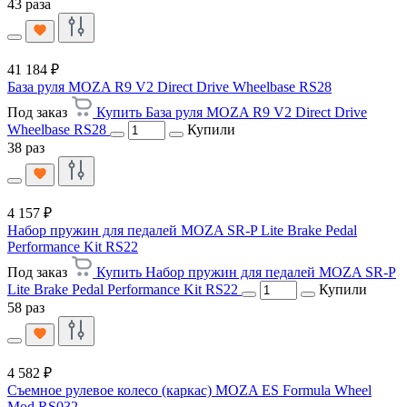
43 раза
41 184 ₽
База руля MOZA R9 V2 Direct Drive Wheelbase RS28
Под заказ
Купить База руля MOZA R9 V2 Direct Drive
Wheelbase RS28
Купили
38 раз
4 157 ₽
Набор пружин для педалей MOZA SR-P Lite Brake Pedal
Performance Kit RS22
Под заказ
Купить Набор пружин для педалей MOZA SR-P
Lite Brake Pedal Performance Kit RS22
Купили
58 раз
4 582 ₽
Съемное рулевое колесо (каркас) MOZA ES Formula Wheel
Mod RS032