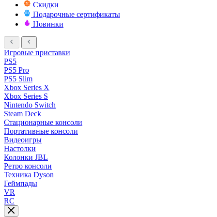
Скидки
Подарочные сертификаты
Новинки
Игровые приставки
PS5
PS5 Pro
PS5 Slim
Xbox Series X
Xbox Series S
Nintendo Switch
Steam Deck
Стационарные консоли
Портативные консоли
Видеоигры
Настолки
Колонки JBL
Ретро консоли
Техника Dyson
Геймпады
VR
RC