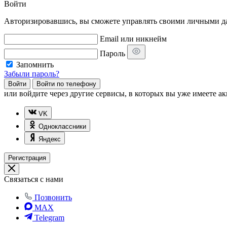
Войти
Авторизировавшись, вы сможете управлять своими личными дан
Email или никнейм
Пароль
Запомнить
Забыли пароль?
Войти
Войти по телефону
или
войдите через другие сервисы, в которых вы уже имеете ак
VK
Одноклассники
Яндекс
Регистрация
Связаться с нами
Позвонить
MAX
Telegram