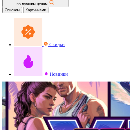
по лучшим ценам
Списком
Картинками
Скидки
Новинки