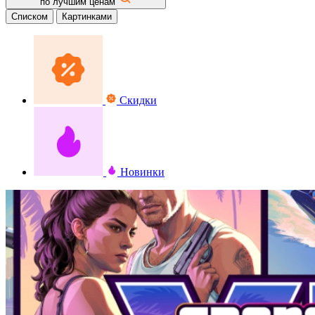
по лучшим ценам
Списком
Картинками
Скидки
Новинки