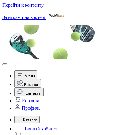
Перейти к контенту
За играми на корте в
Меню
Каталог
Контакты
Корзина
Профиль
Каталог
Личный кабинет