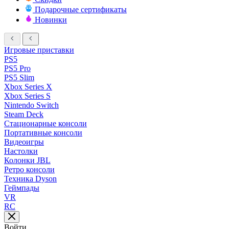
Подарочные сертификаты
Новинки
Игровые приставки
PS5
PS5 Pro
PS5 Slim
Xbox Series X
Xbox Series S
Nintendo Switch
Steam Deck
Стационарные консоли
Портативные консоли
Видеоигры
Настолки
Колонки JBL
Ретро консоли
Техника Dyson
Геймпады
VR
RC
Войти