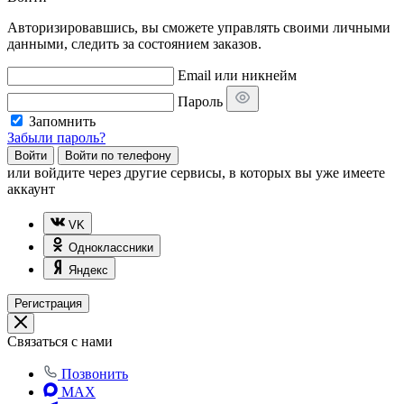
Авторизировавшись, вы сможете управлять своими личными
данными, следить за состоянием заказов.
Email или никнейм
Пароль
Запомнить
Забыли пароль?
Войти
Войти по телефону
или
войдите через другие сервисы, в которых вы уже имеете
аккаунт
VK
Одноклассники
Яндекс
Регистрация
Связаться с нами
Позвонить
MAX