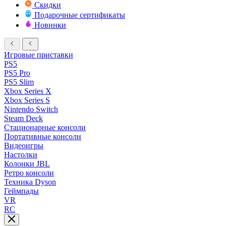
Скидки
Подарочные сертификаты
Новинки
Игровые приставки
PS5
PS5 Pro
PS5 Slim
Xbox Series X
Xbox Series S
Nintendo Switch
Steam Deck
Стационарные консоли
Портативные консоли
Видеоигры
Настолки
Колонки JBL
Ретро консоли
Техника Dyson
Геймпады
VR
RC