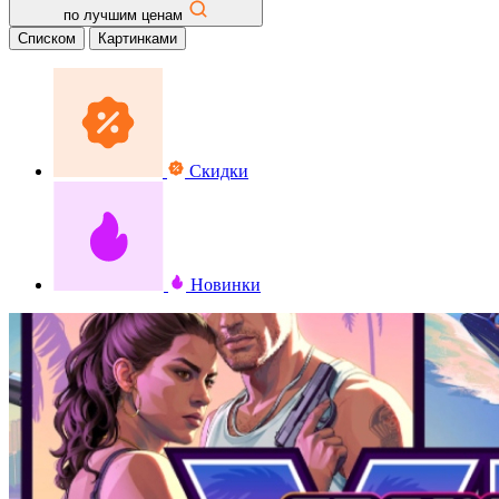
по лучшим ценам
Списком
Картинками
Скидки
Новинки