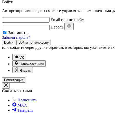
Войти
Авторизировавшись, вы сможете управлять своими личными дан
Email или никнейм
Пароль
Запомнить
Забыли пароль?
Войти
Войти по телефону
или
войдите через другие сервисы, в которых вы уже имеете ак
VK
Одноклассники
Яндекс
Регистрация
Связаться с нами
Позвонить
MAX
Telegram