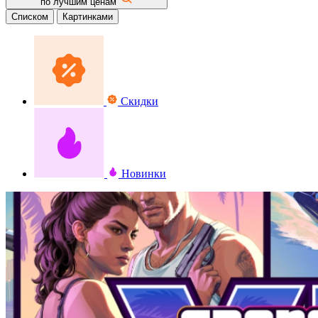
по лучшим ценам
Списком
Картинками
Скидки
Новинки