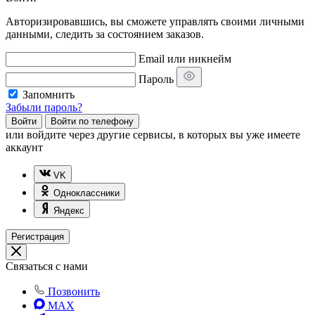
Авторизировавшись, вы сможете управлять своими личными
данными, следить за состоянием заказов.
Email или никнейм
Пароль
Запомнить
Забыли пароль?
Войти
Войти по телефону
или
войдите через другие сервисы, в которых вы уже имеете
аккаунт
VK
Одноклассники
Яндекс
Регистрация
Связаться с нами
Позвонить
MAX