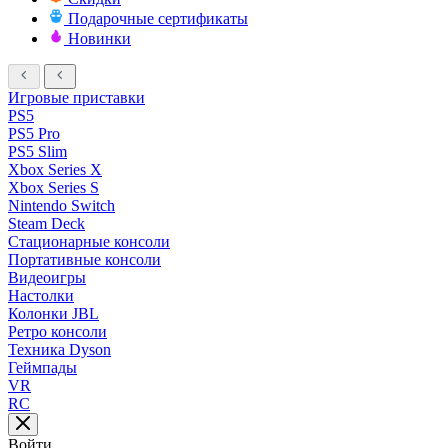
Подарочные сертификаты
Новинки
Игровые приставки
PS5
PS5 Pro
PS5 Slim
Xbox Series X
Xbox Series S
Nintendo Switch
Steam Deck
Стационарные консоли
Портативные консоли
Видеоигры
Настолки
Колонки JBL
Ретро консоли
Техника Dyson
Геймпады
VR
RC
Войти