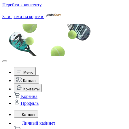
Перейти к контенту
За играми на корте в
Меню
Каталог
Контакты
Корзина
Профиль
Каталог
Личный кабинет