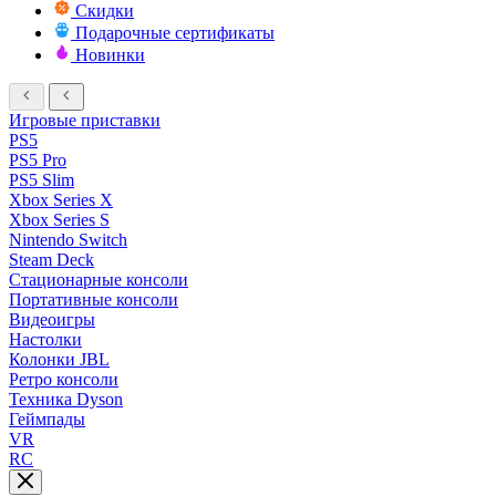
Скидки
Подарочные сертификаты
Новинки
Игровые приставки
PS5
PS5 Pro
PS5 Slim
Xbox Series X
Xbox Series S
Nintendo Switch
Steam Deck
Стационарные консоли
Портативные консоли
Видеоигры
Настолки
Колонки JBL
Ретро консоли
Техника Dyson
Геймпады
VR
RC