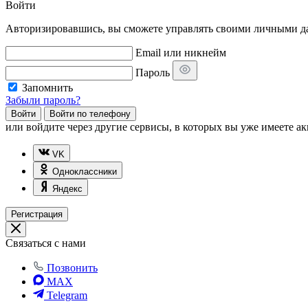
Войти
Авторизировавшись, вы сможете управлять своими личными дан
Email или никнейм
Пароль
Запомнить
Забыли пароль?
Войти
Войти по телефону
или
войдите через другие сервисы, в которых вы уже имеете ак
VK
Одноклассники
Яндекс
Регистрация
Связаться с нами
Позвонить
MAX
Telegram