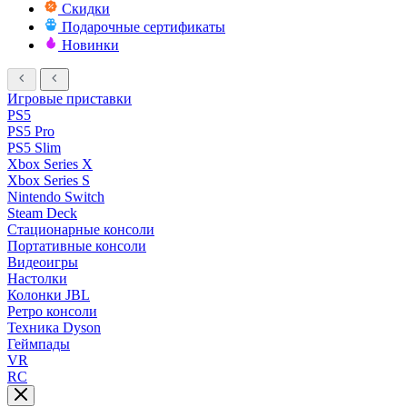
Скидки
Подарочные сертификаты
Новинки
Игровые приставки
PS5
PS5 Pro
PS5 Slim
Xbox Series X
Xbox Series S
Nintendo Switch
Steam Deck
Стационарные консоли
Портативные консоли
Видеоигры
Настолки
Колонки JBL
Ретро консоли
Техника Dyson
Геймпады
VR
RC