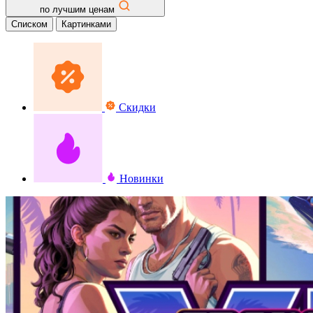
по лучшим ценам
Списком
Картинками
Скидки
Новинки