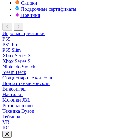
Скидки
Подарочные сертификаты
Новинки
Игровые приставки
PS5
PS5 Pro
PS5 Slim
Xbox Series X
Xbox Series S
Nintendo Switch
Steam Deck
Стационарные консоли
Портативные консоли
Видеоигры
Настолки
Колонки JBL
Ретро консоли
Техника Dyson
Геймпады
VR
RC