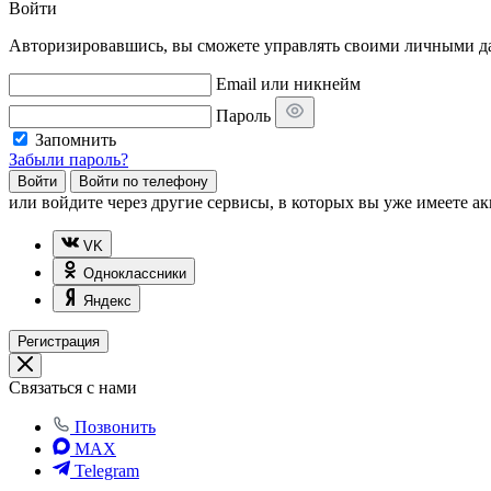
Войти
Авторизировавшись, вы сможете управлять своими личными дан
Email или никнейм
Пароль
Запомнить
Забыли пароль?
Войти
Войти по телефону
или
войдите через другие сервисы, в которых вы уже имеете ак
VK
Одноклассники
Яндекс
Регистрация
Связаться с нами
Позвонить
MAX
Telegram