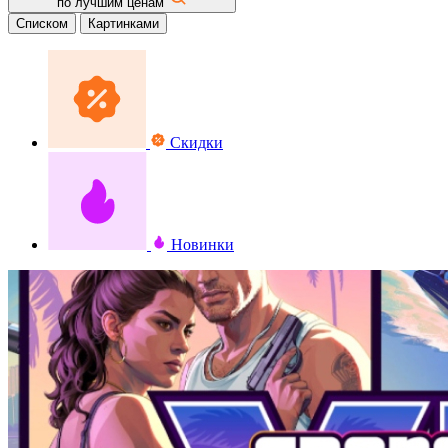
по лучшим ценам
Списком
Картинками
Скидки
Новинки