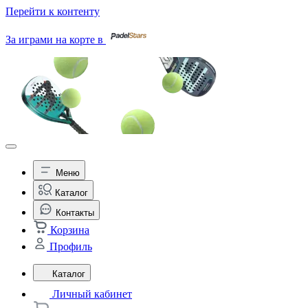
Перейти к контенту
За играми на корте в
Меню
Каталог
Контакты
Корзина
Профиль
Каталог
Личный кабинет