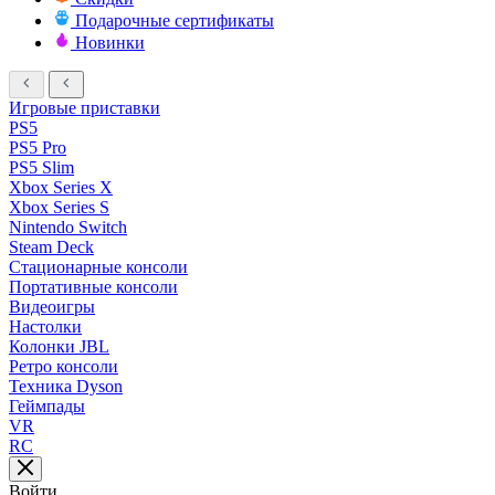
Подарочные сертификаты
Новинки
Игровые приставки
PS5
PS5 Pro
PS5 Slim
Xbox Series X
Xbox Series S
Nintendo Switch
Steam Deck
Стационарные консоли
Портативные консоли
Видеоигры
Настолки
Колонки JBL
Ретро консоли
Техника Dyson
Геймпады
VR
RC
Войти