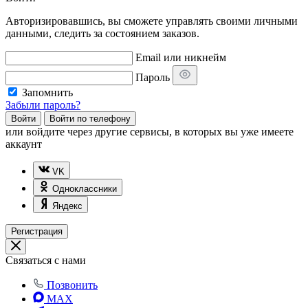
Авторизировавшись, вы сможете управлять своими личными
данными, следить за состоянием заказов.
Email или никнейм
Пароль
Запомнить
Забыли пароль?
Войти
Войти по телефону
или
войдите через другие сервисы, в которых вы уже имеете
аккаунт
VK
Одноклассники
Яндекс
Регистрация
Связаться с нами
Позвонить
MAX