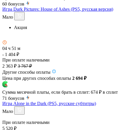
60
бонусов
Игра Dark Pictures: House of Ashes (PS5, русская версия)
Мало
Акция
04 ч 51 м
- 1 404 ₽
При оплате наличными
2 363 ₽
3 767 ₽
Другие способы оплаты
Цена при других способах оплаты
2 694 ₽
Сумма месячной платы, если брать в сплит:
674 ₽
в сплит
71
бонусов
Игра Alone in the Dark (PS5, русские субтитры)
Мало
При оплате наличными
5 520 ₽