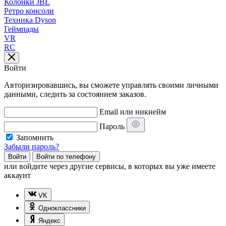
Колонки JBL
Ретро консоли
Техника Dyson
Геймпады
VR
RC
Войти
Авторизировавшись, вы сможете управлять своими личными
данными, следить за состоянием заказов.
Email или никнейм
Пароль
Запомнить
Забыли пароль?
Войти
Войти по телефону
или
войдите через другие сервисы, в которых вы уже имеете
аккаунт
VK
Одноклассники
Яндекс