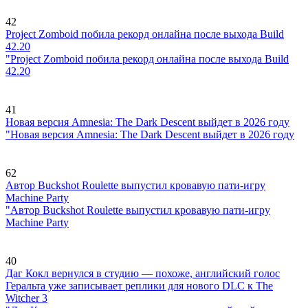
42
Project Zomboid побила рекорд онлайна после выхода Build
42.20
"Project Zomboid побила рекорд онлайна после выхода Build
42.20
41
Новая версия Amnesia: The Dark Descent выйдет в 2026 году
"Новая версия Amnesia: The Dark Descent выйдет в 2026 году
62
Автор Buckshot Roulette выпустил кровавую пати-игру
Machine Party
"Автор Buckshot Roulette выпустил кровавую пати-игру
Machine Party
40
Даг Кокл вернулся в студию — похоже, английский голос
Геральта уже записывает реплики для нового DLC к The
Witcher 3