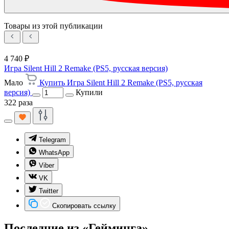
Товары из этой публикации
4 740 ₽
Игра Silent Hill 2 Remake (PS5, русская версия)
Мало
Купить Игра Silent Hill 2 Remake (PS5, русская
версия)
Купили
322 раза
Telegram
WhatsApp
Viber
VK
Twitter
Скопировать ссылку
Последние из «Гейминга»