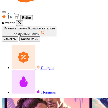
Войти
Каталог
Искать в самом большом каталоге
по лучшим ценам
Списком
Картинками
Скидки
Новинки