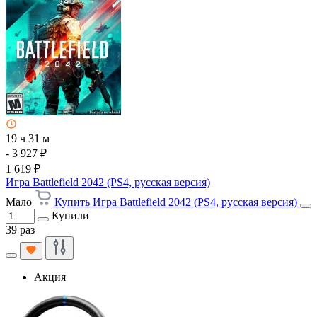
19 ч 31 м
- 3 927 ₽
1 619 ₽
Игра Battlefield 2042 (PS4, русская версия)
Мало
Купить Игра Battlefield 2042 (PS4, русская версия)
Купили
39 раз
Акция