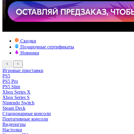
Скидки
Подарочные сертификаты
Новинки
Игровые приставки
PS5
PS5 Pro
PS5 Slim
Xbox Series X
Xbox Series S
Nintendo Switch
Steam Deck
Стационарные консоли
Портативные консоли
Видеоигры
Настолки