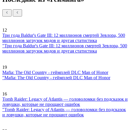
12
Три года Baldur's Gate III: 12 миллионов смертей Зевлора, 500
миллионов загрузок модов и другая статистика
"Три года Baldur's Gate III: 12 миллионов смертей Зевлора, 500
миллионов загрузок модов и другая статистика
19
Mafia: The Old Country - геймплей DLC Man of Honor
"Mafia: The Old Country - геймплей DLC Man of Honor
16
Tomb Raider: Legacy of Atlantis — головоломки без подсказок и
ловушки, которые не прощают ошибок
"Tomb Raider: Legacy of Atlantis — головоломки без подсказок
и ловушки, которые не прощают ошибок