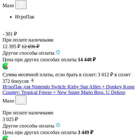
Мало
ИгроПак
- 301 ₽
При оплате наличными
12 395 ₽
12 696 ₽
Другие способы оплаты
Цена при других способах оплаты
14 448 ₽
Сумма месячной платы, если брать в сплит:
3 612 ₽
в сплит
372
бонусов
ИгроПак для Nintendo Switch: Kirby Star Allies + Donkey Kong
Country: Tropical Freeze + New Super Mario Bros. U Deluxe
Мало
При оплате наличными
3 025 ₽
Другие способы оплаты
Цена при других способах оплаты
3 449 ₽