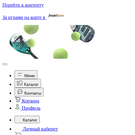
Перейти к контенту
За играми на корте в
Меню
Каталог
Контакты
Корзина
Профиль
Каталог
Личный кабинет