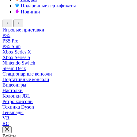
Подарочные сертификаты
Новинки
Игровые приставки
PS5
PS5 Pro
PS5 Slim
Xbox Series X
Xbox Series S
Nintendo Switch
Steam Deck
Стационарные консоли
Портативные консоли
Видеоигры
Настолки
Колонки JBL
Ретро консоли
Техника Dyson
Геймпады
VR
RC
Войти