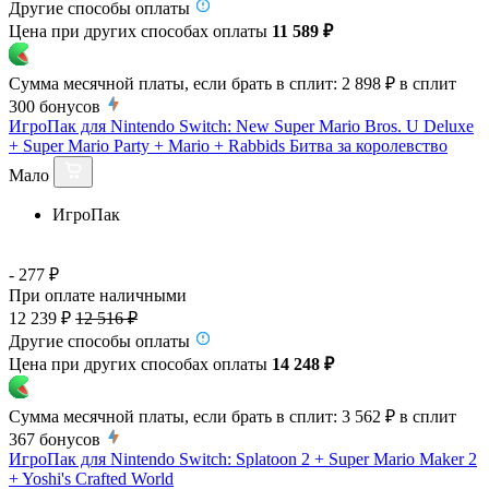
Другие способы оплаты
Цена при других способах оплаты
11 589 ₽
Сумма месячной платы, если брать в сплит:
2 898 ₽
в сплит
300
бонусов
ИгроПак для Nintendo Switch: New Super Mario Bros. U Deluxe
+ Super Mario Party + Mario + Rabbids Битва за королевство
Мало
ИгроПак
- 277 ₽
При оплате наличными
12 239 ₽
12 516 ₽
Другие способы оплаты
Цена при других способах оплаты
14 248 ₽
Сумма месячной платы, если брать в сплит:
3 562 ₽
в сплит
367
бонусов
ИгроПак для Nintendo Switch: Splatoon 2 + Super Mario Maker 2
+ Yoshi's Crafted World