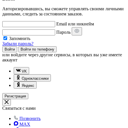
Авторизировавшись, вы сможете управлять своими личными
данными, следить за состоянием заказов.
Email или никнейм
Пароль
Запомнить
Забыли пароль?
Войти
Войти по телефону
или
войдите через другие сервисы, в которых вы уже имеете
аккаунт
VK
Одноклассники
Яндекс
Регистрация
Связаться с нами
Позвонить
MAX