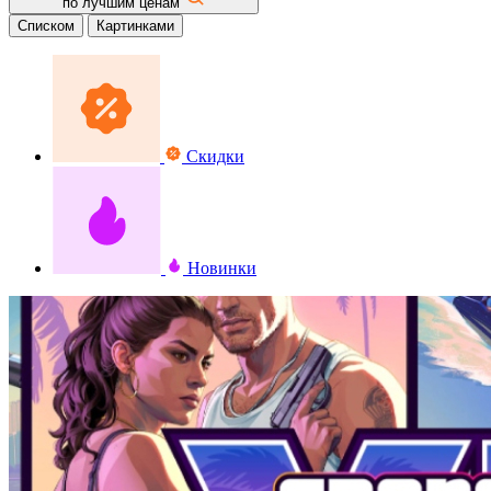
по лучшим ценам
Списком
Картинками
Скидки
Новинки