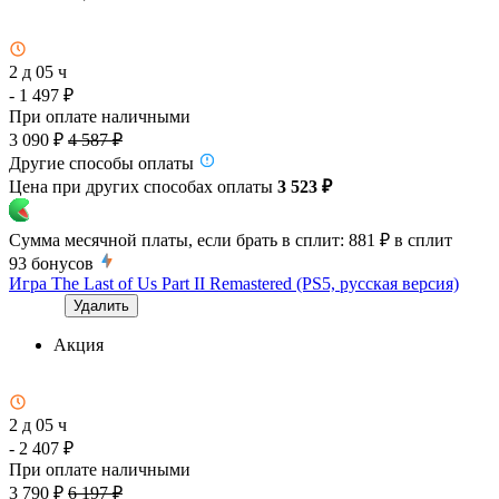
2 д 05 ч
- 1 497 ₽
При оплате наличными
3 090 ₽
4 587 ₽
Другие способы оплаты
Цена при других способах оплаты
3 523 ₽
Сумма месячной платы, если брать в сплит:
881 ₽
в сплит
93
бонусов
Игра The Last of Us Part II Remastered (PS5, русская версия)
Удалить
Акция
2 д 05 ч
- 2 407 ₽
При оплате наличными
3 790 ₽
6 197 ₽