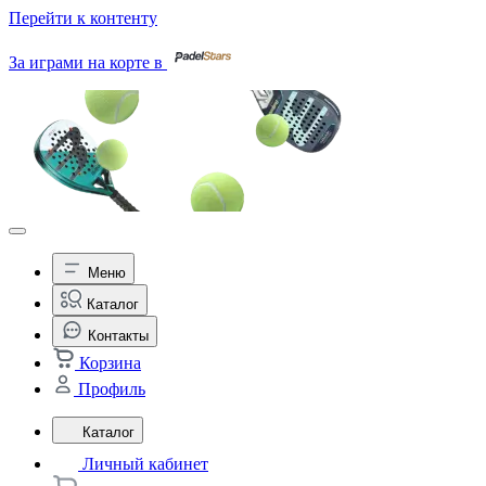
Перейти к контенту
За играми на корте в
Меню
Каталог
Контакты
Корзина
Профиль
Каталог
Личный кабинет