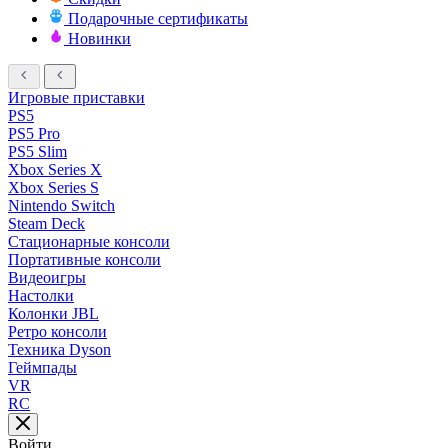
Подарочные сертификаты
Новинки
Игровые приставки
PS5
PS5 Pro
PS5 Slim
Xbox Series X
Xbox Series S
Nintendo Switch
Steam Deck
Стационарные консоли
Портативные консоли
Видеоигры
Настолки
Колонки JBL
Ретро консоли
Техника Dyson
Геймпады
VR
RC
Войти