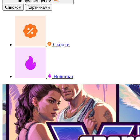
по лучшим ценам
Списком
Картинками
Скидки
Новинки