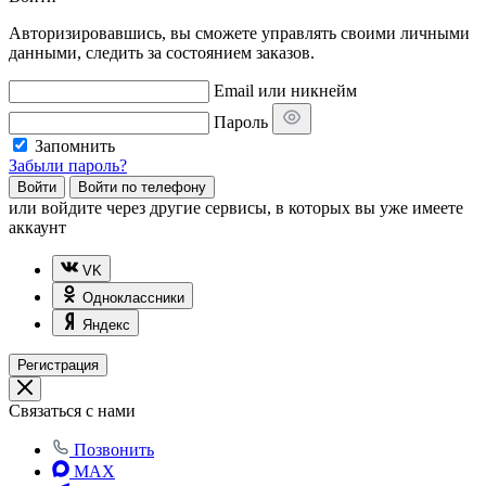
Авторизировавшись, вы сможете управлять своими личными
данными, следить за состоянием заказов.
Email или никнейм
Пароль
Запомнить
Забыли пароль?
Войти
Войти по телефону
или
войдите через другие сервисы, в которых вы уже имеете
аккаунт
VK
Одноклассники
Яндекс
Регистрация
Связаться с нами
Позвонить
MAX