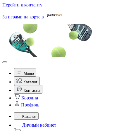
Перейти к контенту
За играми на корте в
Меню
Каталог
Контакты
Корзина
Профиль
Каталог
Личный кабинет