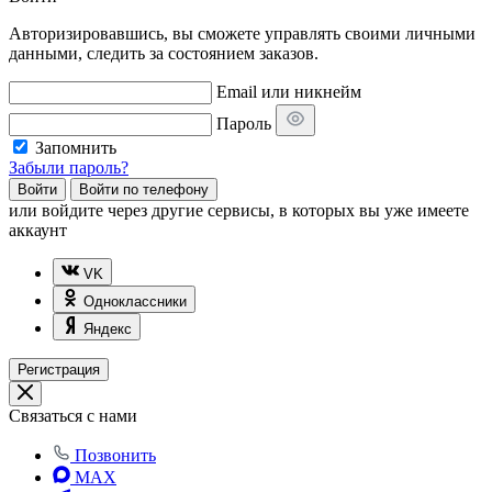
Авторизировавшись, вы сможете управлять своими личными
данными, следить за состоянием заказов.
Email или никнейм
Пароль
Запомнить
Забыли пароль?
Войти
Войти по телефону
или
войдите через другие сервисы, в которых вы уже имеете
аккаунт
VK
Одноклассники
Яндекс
Регистрация
Связаться с нами
Позвонить
MAX