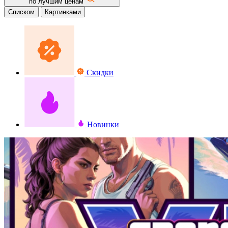
по лучшим ценам
Списком
Картинками
Скидки
Новинки