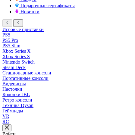
Подарочные сертификаты
Новинки
Игровые приставки
PS5
PS5 Pro
PS5 Slim
Xbox Series X
Xbox Series S
Nintendo Switch
Steam Deck
Стационарные консоли
Портативные консоли
Видеоигры
Настолки
Колонки JBL
Ретро консоли
Техника Dyson
Геймпады
VR
RC
Войти