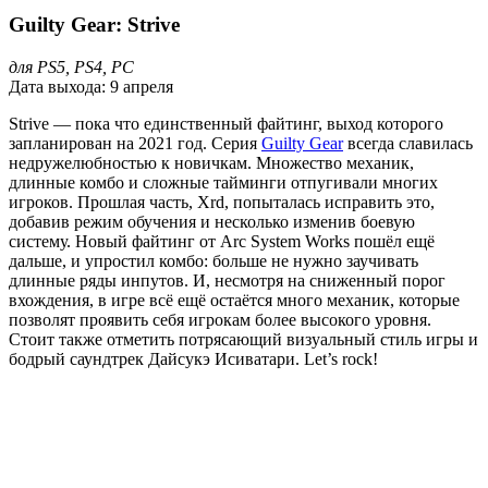
Guilty Gear: Strive
для PS5, PS4, PC
Дата выхода: 9 апреля
Strive — пока что единственный файтинг, выход которого
запланирован на 2021 год. Серия
Guilty Gear
всегда славилась
недружелюбностью к новичкам. Множество механик,
длинные комбо и сложные тайминги отпугивали многих
игроков. Прошлая часть, Xrd, попыталась исправить это,
добавив режим обучения и несколько изменив боевую
систему. Новый файтинг от Arc System Works пошёл ещё
дальше, и упростил комбо: больше не нужно заучивать
длинные ряды инпутов. И, несмотря на сниженный порог
вхождения, в игре всё ещё остаётся много механик, которые
позволят проявить себя игрокам более высокого уровня.
Стоит также отметить потрясающий визуальный стиль игры и
бодрый саундтрек Дайсукэ Исиватари. Let’s rock!