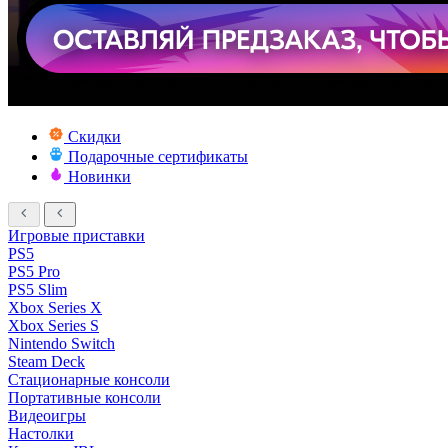
Скидки
Подарочные сертификаты
Новинки
Игровые приставки
PS5
PS5 Pro
PS5 Slim
Xbox Series X
Xbox Series S
Nintendo Switch
Steam Deck
Стационарные консоли
Портативные консоли
Видеоигры
Настолки