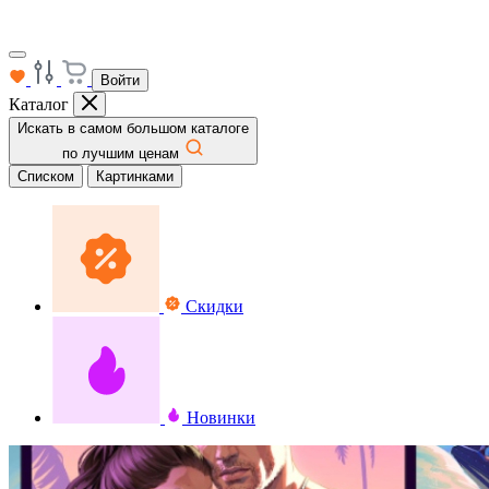
Войти
Каталог
Искать в самом большом каталоге
по лучшим ценам
Списком
Картинками
Скидки
Новинки