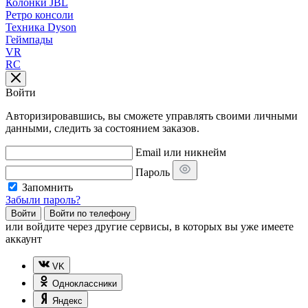
Колонки JBL
Ретро консоли
Техника Dyson
Геймпады
VR
RC
Войти
Авторизировавшись, вы сможете управлять своими личными
данными, следить за состоянием заказов.
Email или никнейм
Пароль
Запомнить
Забыли пароль?
Войти
Войти по телефону
или
войдите через другие сервисы, в которых вы уже имеете
аккаунт
VK
Одноклассники
Яндекс