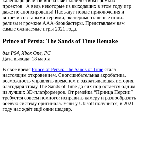
календарь релизов впечатляет количеством громких
проектов. А ведь некоторые из выходящих в этом году игр
даже не анонсированы! Нас ждут новые приключения и
встречи со старыми героями, экспериментальные инди-
релизы и громкие ААА-блокбастеры. Представляем вам
самые ожидаемые игры 2021 года.
Prince of Persia: The Sands of Time Remake
для PS4, Xbox One, PC
Дата выхода: 18 марта
В своё время
Prince of Persia: The Sands of Time
стала
настоящим откровением. Сногсшибательная акробатика,
возможность управлять временем и захватывающая история,
благодаря этому The Sands of Time до сих пор остаётся одним
из лучших 3D-платформеров. От ремейка “Принца Персии”
требуется совсем немного: исправить камеру и разнообразить
боевую систему оригинала. Если у Ubisoft получится, в 2021
году нас ждёт ещё один шедевр.