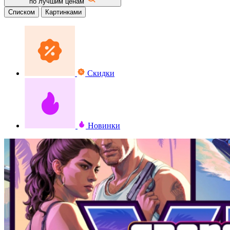
по лучшим ценам
Списком
Картинками
Скидки
Новинки