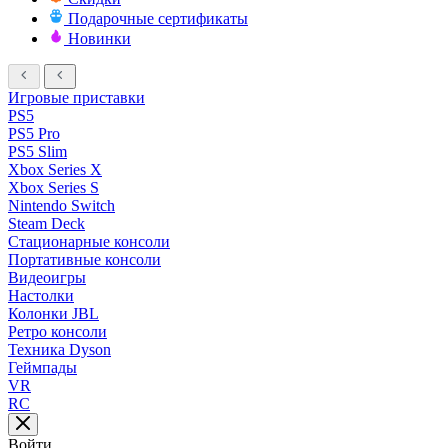
Подарочные сертификаты
Новинки
Игровые приставки
PS5
PS5 Pro
PS5 Slim
Xbox Series X
Xbox Series S
Nintendo Switch
Steam Deck
Стационарные консоли
Портативные консоли
Видеоигры
Настолки
Колонки JBL
Ретро консоли
Техника Dyson
Геймпады
VR
RC
Войти