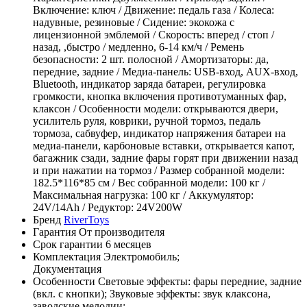
Включение: ключ / Движение: педаль газа / Колеса:
надувные, резиновые / Сидение: экокожа с
лицензионной эмблемой / Скорость: вперед / стоп /
назад, ,быстро / медленно, 6-14 км/ч / Ремень
безопасности: 2 шт. полосной / Амортизаторы: да,
передние, задние / Медиа-панель: USB-вход, AUX-вход,
Bluetooth, индикатор заряда батареи, регулировка
громкости, кнопка включения противотуманных фар,
клаксон / Особенности модели: открываются двери,
усилитель руля, коврики, ручной тормоз, педаль
тормоза, сабвуфер, индикатор напряжения батареи на
медиа-панели, карбоновые вставки, открывается капот,
багажник сзади, задние фары горят при движении назад
и при нажатии на тормоз / Размер собранной модели:
182.5*116*85 см / Вес собранной модели: 100 кг /
Максимальная нагрузка: 100 кг / Аккумулятор:
24V/14Ah / Редуктор: 24V200W
Бренд
RiverToys
Гарантия
От производителя
Срок гарантии
6 месяцев
Комплектация
Электромобиль;
Документация
Особенности
Световые эффекты: фары передние, задние
(вкл. с кнопки); Звуковые эффекты: звук клаксона,
заводские мелодии;