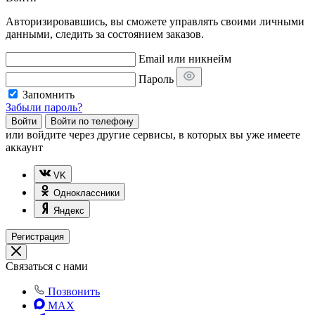
Авторизировавшись, вы сможете управлять своими личными
данными, следить за состоянием заказов.
Email или никнейм
Пароль
Запомнить
Забыли пароль?
Войти
Войти по телефону
или
войдите через другие сервисы, в которых вы уже имеете
аккаунт
VK
Одноклассники
Яндекс
Регистрация
Связаться с нами
Позвонить
MAX