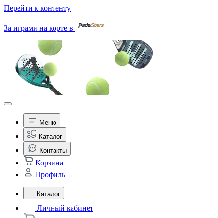
Перейти к контенту
За играми на корте в
Меню
Каталог
Контакты
Корзина
Профиль
Каталог
Личный кабинет