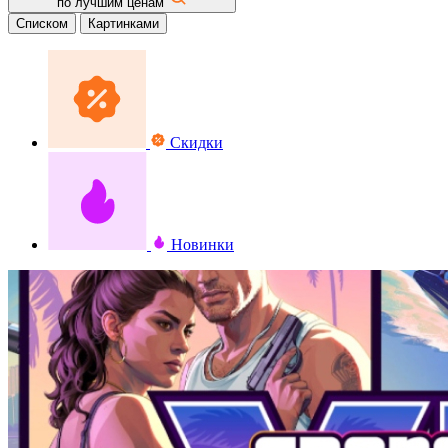
по лучшим ценам
Списком
Картинками
Скидки
Новинки