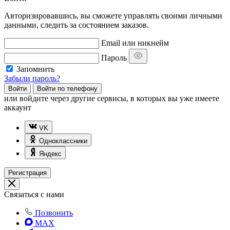
Авторизировавшись, вы сможете управлять своими личными
данными, следить за состоянием заказов.
Email или никнейм
Пароль
Запомнить
Забыли пароль?
Войти
Войти по телефону
или
войдите через другие сервисы, в которых вы уже имеете
аккаунт
VK
Одноклассники
Яндекс
Регистрация
Связаться с нами
Позвонить
MAX