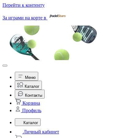
Перейти к контенту
За играми на корте в
Меню
Каталог
Контакты
Корзина
Профиль
Каталог
Личный кабинет