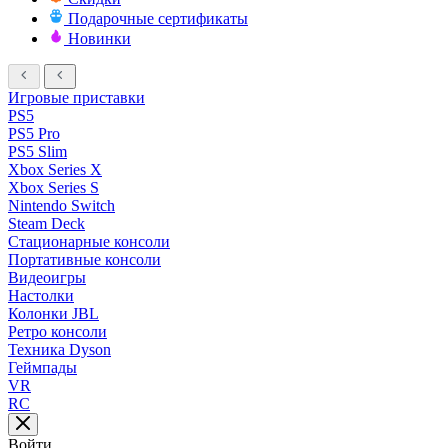
Подарочные сертификаты
Новинки
Игровые приставки
PS5
PS5 Pro
PS5 Slim
Xbox Series X
Xbox Series S
Nintendo Switch
Steam Deck
Стационарные консоли
Портативные консоли
Видеоигры
Настолки
Колонки JBL
Ретро консоли
Техника Dyson
Геймпады
VR
RC
Войти