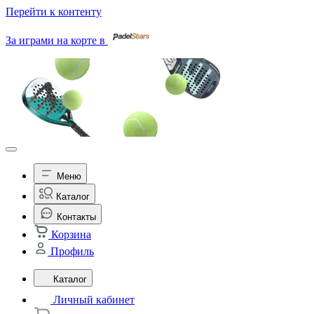
Перейти к контенту
За играми на корте в
Меню
Каталог
Контакты
Корзина
Профиль
Каталог
Личный кабинет