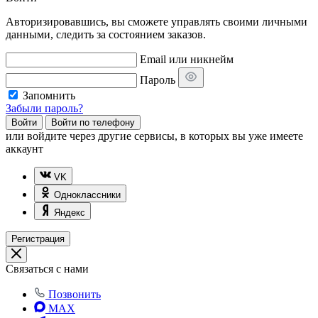
Авторизировавшись, вы сможете управлять своими личными
данными, следить за состоянием заказов.
Email или никнейм
Пароль
Запомнить
Забыли пароль?
Войти
Войти по телефону
или
войдите через другие сервисы, в которых вы уже имеете
аккаунт
VK
Одноклассники
Яндекс
Регистрация
Связаться с нами
Позвонить
MAX