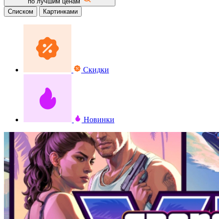
по лучшим ценам
Списком
Картинками
Скидки
Новинки