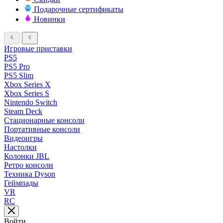
Подарочные сертификаты
Новинки
Игровые приставки
PS5
PS5 Pro
PS5 Slim
Xbox Series X
Xbox Series S
Nintendo Switch
Steam Deck
Стационарные консоли
Портативные консоли
Видеоигры
Настолки
Колонки JBL
Ретро консоли
Техника Dyson
Геймпады
VR
RC
Войти