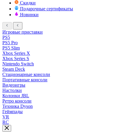
Скидки
Подарочные сертификаты
Новинки
Игровые приставки
PS5
PS5 Pro
PS5 Slim
Xbox Series X
Xbox Series S
Nintendo Switch
Steam Deck
Стационарные консоли
Портативные консоли
Видеоигры
Настолки
Колонки JBL
Ретро консоли
Техника Dyson
Геймпады
VR
RC