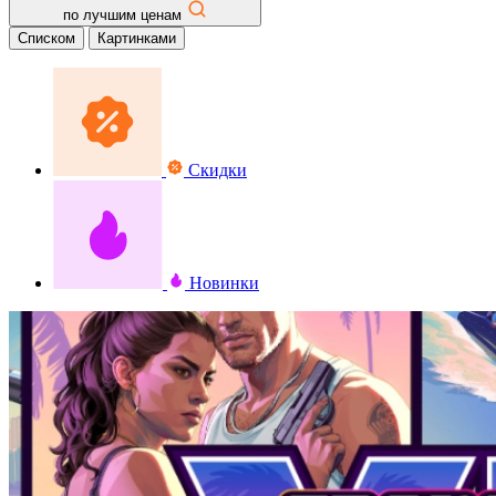
по лучшим ценам
Списком
Картинками
Скидки
Новинки