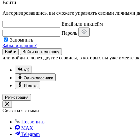
Войти
Авторизировавшись, вы сможете управлять своими личными дан
Email или никнейм
Пароль
Запомнить
Забыли пароль?
Войти
Войти по телефону
или
войдите через другие сервисы, в которых вы уже имеете ак
VK
Одноклассники
Яндекс
Регистрация
Связаться с нами
Позвонить
MAX
Telegram