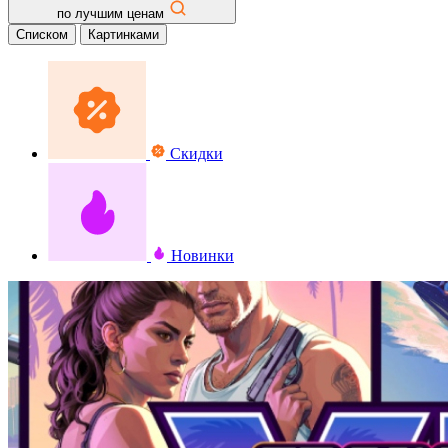
по лучшим ценам
Списком
Картинками
Скидки
Новинки