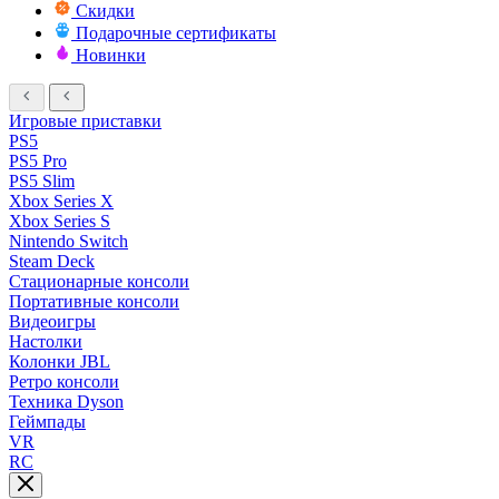
Скидки
Подарочные сертификаты
Новинки
Игровые приставки
PS5
PS5 Pro
PS5 Slim
Xbox Series X
Xbox Series S
Nintendo Switch
Steam Deck
Стационарные консоли
Портативные консоли
Видеоигры
Настолки
Колонки JBL
Ретро консоли
Техника Dyson
Геймпады
VR
RC