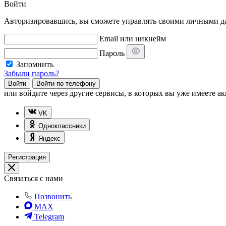
Войти
Авторизировавшись, вы сможете управлять своими личными дан
Email или никнейм
Пароль
Запомнить
Забыли пароль?
Войти
Войти по телефону
или
войдите через другие сервисы, в которых вы уже имеете ак
VK
Одноклассники
Яндекс
Регистрация
Связаться с нами
Позвонить
MAX
Telegram