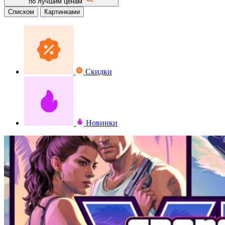
по лучшим ценам
Списком
Картинками
Скидки
Новинки