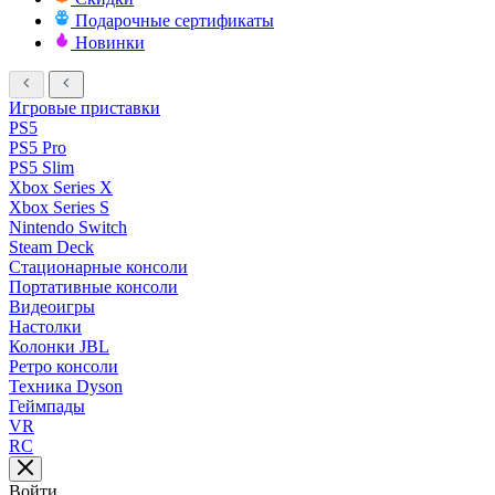
Подарочные сертификаты
Новинки
Игровые приставки
PS5
PS5 Pro
PS5 Slim
Xbox Series X
Xbox Series S
Nintendo Switch
Steam Deck
Стационарные консоли
Портативные консоли
Видеоигры
Настолки
Колонки JBL
Ретро консоли
Техника Dyson
Геймпады
VR
RC
Войти