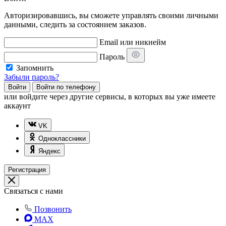
Авторизировавшись, вы сможете управлять своими личными
данными, следить за состоянием заказов.
Email или никнейм
Пароль
Запомнить
Забыли пароль?
Войти
Войти по телефону
или
войдите через другие сервисы, в которых вы уже имеете
аккаунт
VK
Одноклассники
Яндекс
Регистрация
Связаться с нами
Позвонить
MAX