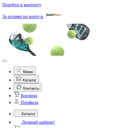
Перейти к контенту
За играми на корте в
Меню
Каталог
Контакты
Корзина
Профиль
Каталог
Личный кабинет