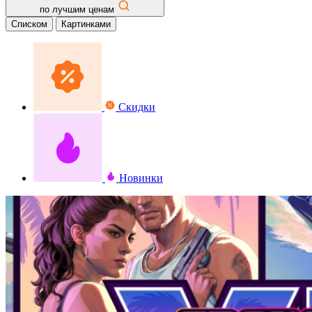
по лучшим ценам
Списком
Картинками
Скидки
Новинки