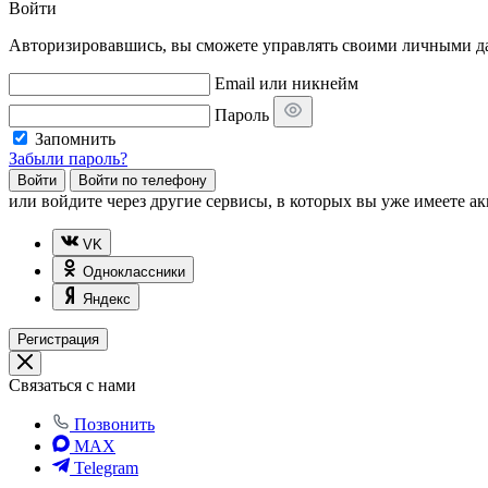
Войти
Авторизировавшись, вы сможете управлять своими личными дан
Email или никнейм
Пароль
Запомнить
Забыли пароль?
Войти
Войти по телефону
или
войдите через другие сервисы, в которых вы уже имеете ак
VK
Одноклассники
Яндекс
Регистрация
Связаться с нами
Позвонить
MAX
Telegram