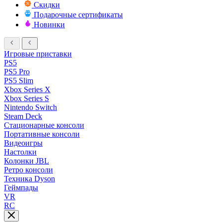
Скидки
Подарочные сертификаты
Новинки
Игровые приставки
PS5
PS5 Pro
PS5 Slim
Xbox Series X
Xbox Series S
Nintendo Switch
Steam Deck
Стационарные консоли
Портативные консоли
Видеоигры
Настолки
Колонки JBL
Ретро консоли
Техника Dyson
Геймпады
VR
RC