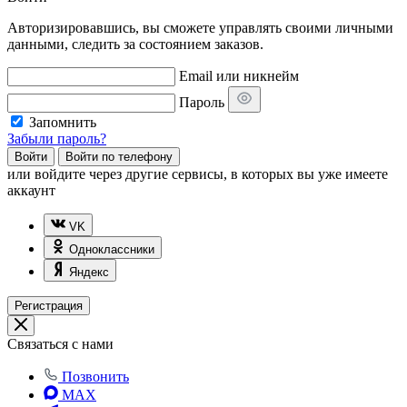
Авторизировавшись, вы сможете управлять своими личными
данными, следить за состоянием заказов.
Email или никнейм
Пароль
Запомнить
Забыли пароль?
Войти
Войти по телефону
или
войдите через другие сервисы, в которых вы уже имеете
аккаунт
VK
Одноклассники
Яндекс
Регистрация
Связаться с нами
Позвонить
MAX