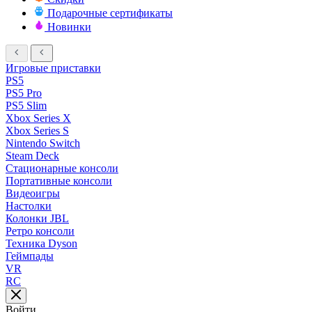
Подарочные сертификаты
Новинки
Игровые приставки
PS5
PS5 Pro
PS5 Slim
Xbox Series X
Xbox Series S
Nintendo Switch
Steam Deck
Стационарные консоли
Портативные консоли
Видеоигры
Настолки
Колонки JBL
Ретро консоли
Техника Dyson
Геймпады
VR
RC
Войти