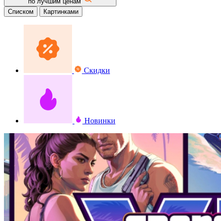
по лучшим ценам
Списком
Картинками
Скидки
Новинки