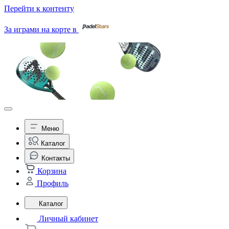
Перейти к контенту
За играми на корте в
Меню
Каталог
Контакты
Корзина
Профиль
Каталог
Личный кабинет