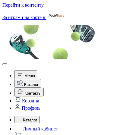
Перейти к контенту
За играми на корте в
Меню
Каталог
Контакты
Корзина
Профиль
Каталог
Личный кабинет