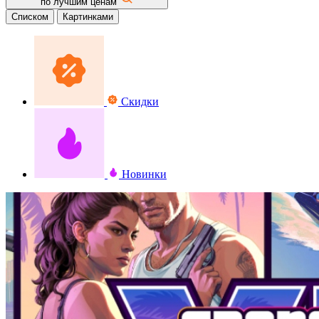
по лучшим ценам
Списком
Картинками
Скидки
Новинки