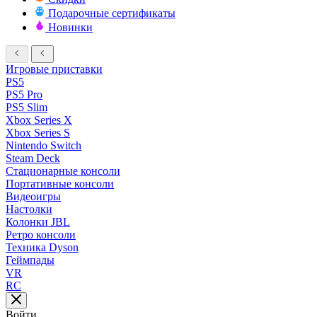
Подарочные сертификаты
Новинки
Игровые приставки
PS5
PS5 Pro
PS5 Slim
Xbox Series X
Xbox Series S
Nintendo Switch
Steam Deck
Стационарные консоли
Портативные консоли
Видеоигры
Настолки
Колонки JBL
Ретро консоли
Техника Dyson
Геймпады
VR
RC
Войти