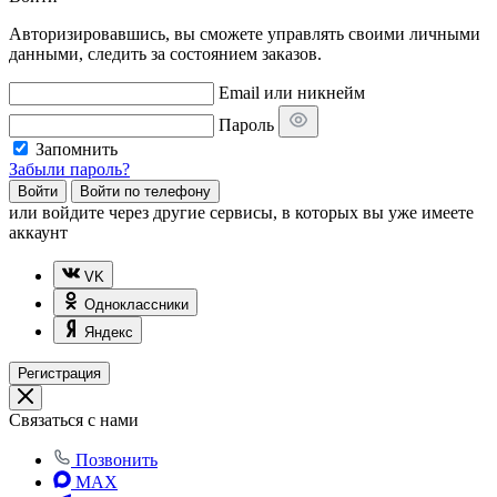
Авторизировавшись, вы сможете управлять своими личными
данными, следить за состоянием заказов.
Email или никнейм
Пароль
Запомнить
Забыли пароль?
Войти
Войти по телефону
или
войдите через другие сервисы, в которых вы уже имеете
аккаунт
VK
Одноклассники
Яндекс
Регистрация
Связаться с нами
Позвонить
MAX