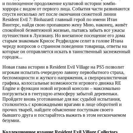
и полноценное продолжение культовой истории зомби-
хоррора с видом от первого лица. События части развиваются
спустя несколько лет после окончания сюжетной линии
Resident Evil 7: Biohazard: главный герой по имени Итан
Винтерс, найдя свою пропавшею жену Мию, наконец, живёт
спокойной безмятежной жизнью, пытаясь забыть все ужасы
путешествия в Луизиану. Но внезапное посещение его дома
старым знакомым Крисос Редфилдом селит в голове Итана
череду вопросов о странном поведении товарища, ответы на
которые он отправляется искать в таинственный заснеженный
городок...
Новая глава истории в Resident Evil Village на PS5 позволит
игрокам испытать очередную лавину первобытного страха,
беспомощности и жуткого напряжения, а сверхреалистичная
графика, колоссальные возможности игрового движка RE
Engine и функции новой игровой консоли – максимально
погрузиться в гнетущую атмосферу забытой деревеньки.
Пройдите вновь уготованные для вас судьбой испытания,
столкнитесь с кровожадными врагами в лице оборотней и
прочих тварей, найдите объяснение поступкам своего
бывшего друга и постарайтесь выжить в этом нескончаемом
безумии.
Коллекционное издание Resident Evil Village Collectors