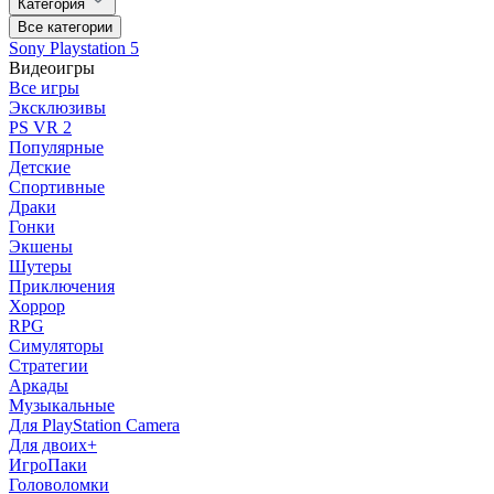
Категория
Все категории
Sony Playstation 5
Видеоигры
Все игры
Эксклюзивы
PS VR 2
Популярные
Детские
Спортивные
Драки
Гонки
Экшены
Шутеры
Приключения
Хоррор
RPG
Симуляторы
Стратегии
Аркады
Музыкальные
Для PlayStation Camera
Для двоих+
ИгроПаки
Головоломки