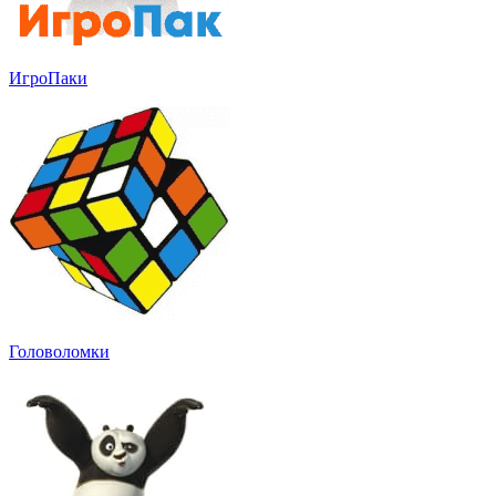
ИгроПаки
Головоломки