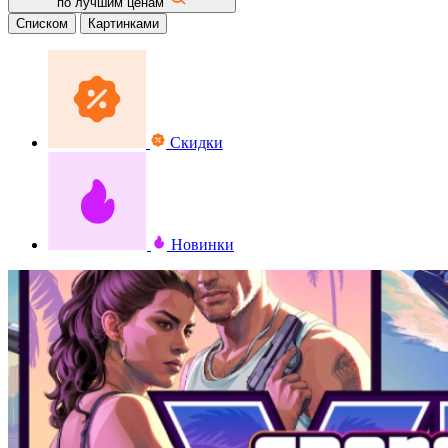
по лучшим ценам
Списком
Картинками
Скидки
Новинки