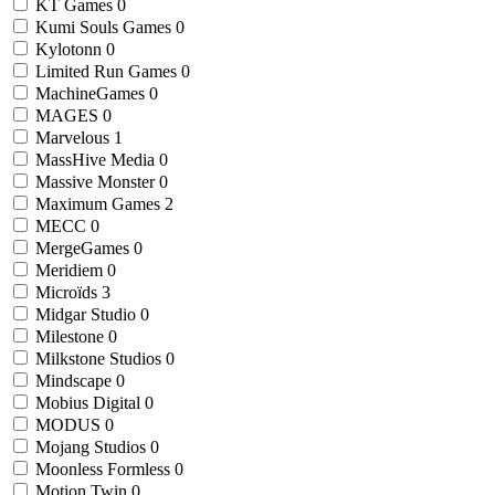
KT Games
0
Kumi Souls Games
0
Kylotonn
0
Limited Run Games
0
MachineGames
0
MAGES
0
Marvelous
1
MassHive Media
0
Massive Monster
0
Maximum Games
2
MECC
0
MergeGames
0
Meridiem
0
Microïds
3
Midgar Studio
0
Milestone
0
Milkstone Studios
0
Mindscape
0
Mobius Digital
0
MODUS
0
Mojang Studios
0
Moonless Formless
0
Motion Twin
0