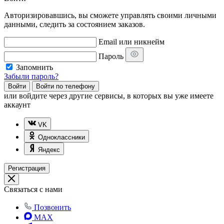
Авторизировавшись, вы сможете управлять своими личными
данными, следить за состоянием заказов.
Email или никнейм
Пароль
Запомнить
Забыли пароль?
Войти
Войти по телефону
или
войдите через другие сервисы, в которых вы уже имеете
аккаунт
VK
Одноклассники
Яндекс
Регистрация
Связаться с нами
Позвонить
MAX