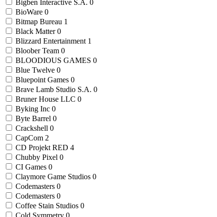
Bigben Interactive S.A.
0
BioWare
0
Bitmap Bureau
1
Black Matter
0
Blizzard Entertainment
1
Bloober Team
0
BLOODIOUS GAMES
0
Blue Twelve
0
Bluepoint Games
0
Brave Lamb Studio S.A.
0
Bruner House LLC
0
Byking Inc
0
Byte Barrel
0
Crackshell
0
CapCom
2
CD Projekt RED
4
Chubby Pixel
0
CI Games
0
Claymore Game Studios
0
Codemasters
0
Codemasters
0
Coffee Stain Studios
0
Cold Symmetry
0