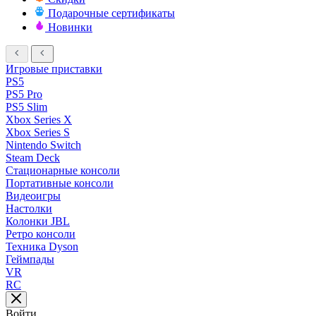
Подарочные сертификаты
Новинки
Игровые приставки
PS5
PS5 Pro
PS5 Slim
Xbox Series X
Xbox Series S
Nintendo Switch
Steam Deck
Стационарные консоли
Портативные консоли
Видеоигры
Настолки
Колонки JBL
Ретро консоли
Техника Dyson
Геймпады
VR
RC
Войти