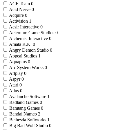
ACE Team
0
Acid Nerve
0
Acquire
0
Activision
1
Aesir Interactive
0
Aeternum Game Studios
0
Alchemist Interactive
0
Amata K.K.
0
Angry Demon Studio
0
Appeal Studios
1
Aquaplus
0
Arc System Works
0
Artplay
0
Aspyr
0
Atari
0
Atlus
0
Avalanche Software
1
Badland Games
0
Bamtang Games
0
Bandai Namco
2
Bethesda Softworks
1
Big Bad Wolf Studio
0