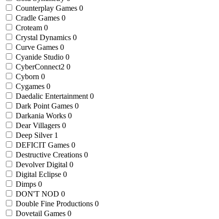
Counterplay Games
0
Cradle Games
0
Croteam
0
Crystal Dynamics
0
Curve Games
0
Cyanide Studio
0
CyberConnect2
0
Cyborn
0
Cygames
0
Daedalic Entertainment
0
Dark Point Games
0
Darkania Works
0
Dear Villagers
0
Deep Silver
1
DEFICIT Games
0
Destructive Creations
0
Devolver Digital
0
Digital Eclipse
0
Dimps
0
DON'T NOD
0
Double Fine Productions
0
Dovetail Games
0