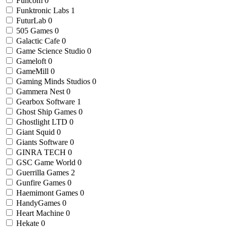
Funcom
0
Funktronic Labs
1
FuturLab
0
505 Games
0
Galactic Cafe
0
Game Science Studio
0
Gameloft
0
GameMill
0
Gaming Minds Studios
0
Gammera Nest
0
Gearbox Software
1
Ghost Ship Games
0
Ghostlight LTD
0
Giant Squid
0
Giants Software
0
GINRA TECH
0
GSC Game World
0
Guerrilla Games
2
Gunfire Games
0
Haemimont Games
0
HandyGames
0
Heart Machine
0
Hekate
0