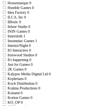
Housemarque
0
Humble Games
0
Idea Factory
0
ILCA, Inc
0
Illfonic
0
Infuse Studio
0
ININ Games
0
Innersloth
1
Insomniac Games
1
Interior/Night
0
IO Interactive
0
Ironwood Studios
0
It's happening
0
Just for Games
0
2K Games
0
Kalypso Media Digital Ltd
0
Keplerians
0
Koch Distribution
0
Kojima Productions
0
Konami
0
Korion Games
0
KO_OP
0