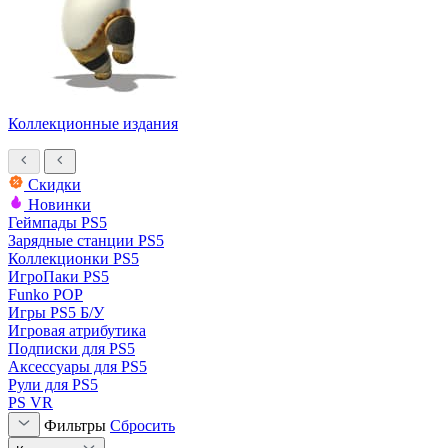
Коллекционные издания
Скидки
Новинки
Геймпады PS5
Зарядные станции PS5
Коллекционки PS5
ИгроПаки PS5
Funko POP
Игры PS5 Б/У
Игровая атрибутика
Подписки для PS5
Аксессуары для PS5
Рули для PS5
PS VR
Фильтры
Сбросить