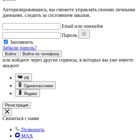
Авторизировавшись, вы сможете управлять своими личными
данными, следить за состоянием заказов.
Email или никнейм
Пароль
Запомнить
Забыли пароль?
Войти
Войти по телефону
или
войдите через другие сервисы, в которых вы уже имеете
аккаунт
VK
Одноклассники
Яндекс
Регистрация
Связаться с нами
Позвонить
MAX