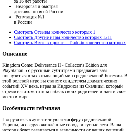
за 16 лет работы
Недорогая и быстрая
доставка по всей России
Репутация №1
в России
Смотреть
Отзывы
количество которых
1
Смотреть
Другие игры
количество которых
1211
Смотреть
Взять в прокат = Trade-in
количество которых
Описание
Kingdom Come: Deliverance II - Collector's Edition для
PlayStation 5 с русскими субтитрами предлагает вам
погрузиться в захватывающий мир средневековой Богемии. В
этой ролевой игре вы станете свидетелем драматических
событий XV века, играя за Индржиха из Скалицы, который
стремится отомстить за гибель своих родителей и найти своё
место в мире.
Особенности геймплея
Погрузитесь в аутентичную атмосферу средневековой
Европы, исследуя оживлённые города и густые леса. Ваша
история будет развиваться в зависимости от ваших решений,