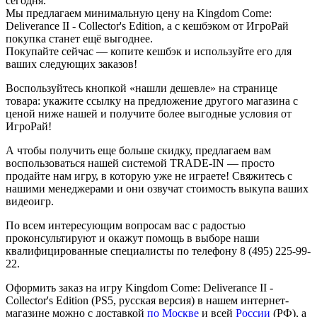
сегодня.
Мы предлагаем минимальную цену на Kingdom Come:
Deliverance II - Collector's Edition, а с кешбэком от ИгроРай
покупка станет ещё выгоднее.
Покупайте сейчас — копите кешбэк и используйте его для
ваших следующих заказов!
Воспользуйтесь кнопкой «нашли дешевле» на странице
товара: укажите ссылку на предложение другого магазина с
ценой ниже нашей и получите более выгодные условия от
ИгроРай!
А чтобы получить еще больше скидку, предлагаем вам
воспользоваться нашей системой TRADE-IN — просто
продайте нам игру, в которую уже не играете! Свяжитесь с
нашими менеджерами и они озвучат стоимость выкупа ваших
видеоигр.
По всем интересующим вопросам вас с радостью
проконсультируют и окажут помощь в выборе наши
квалифицированные специалисты по телефону 8 (495) 225-99-
22.
Оформить заказ на игру Kingdom Come: Deliverance II -
Collector's Edition (PS5, русская версия) в нашем интернет-
магазине можно с доставкой
по Москве
и всей
России
(РФ), а