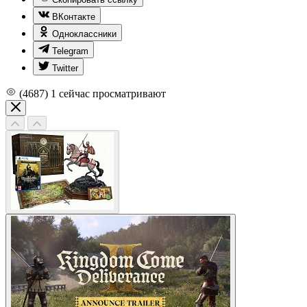
ВКонтакте
Одноклассники
Telegram
Twitter
(4687)
1
сейчас просматривают