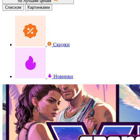
по лучшим ценам
Списком
Картинками
Скидки
Новинки