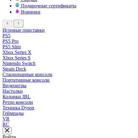
Подарочные сертификаты
Новинки
Игровые приставки
PS5
PS5 Pro
PS5 Slim
Xbox Series X
Xbox Series S
Nintendo Switch
Steam Deck
Стационарные консоли
Портативные консоли
Видеоигры
Настолки
Колонки JBL
Ретро консоли
Техника Dyson
Геймпады
VR
RC
Войти