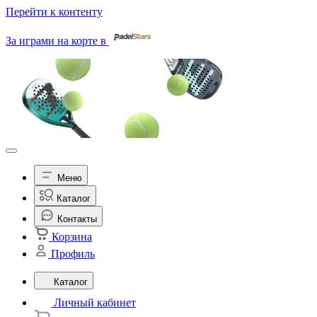
Перейти к контенту
За играми на корте в
Меню
Каталог
Контакты
Корзина
Профиль
Каталог
Личный кабинет