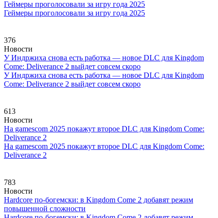
Геймеры проголосовали за игру года 2025
Геймеры проголосовали за игру года 2025
376
Новости
У Индржиха снова есть работка — новое DLC для Kingdom
Come: Deliverance 2 выйдет совсем скоро
У Индржиха снова есть работка — новое DLC для Kingdom
Come: Deliverance 2 выйдет совсем скоро
613
Новости
На gamescom 2025 покажут второе DLC для Kingdom Come:
Deliverance 2
На gamescom 2025 покажут второе DLC для Kingdom Come:
Deliverance 2
783
Новости
Hardcore по-богемски: в Kingdom Come 2 добавят режим
повышенной сложности
Hardcore по-богемски: в Kingdom Come 2 добавят режим