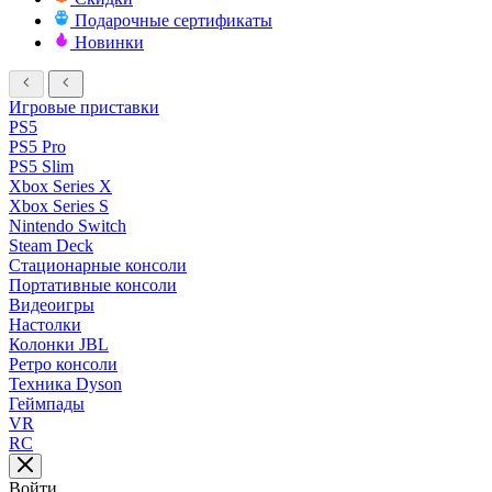
Подарочные сертификаты
Новинки
Игровые приставки
PS5
PS5 Pro
PS5 Slim
Xbox Series X
Xbox Series S
Nintendo Switch
Steam Deck
Стационарные консоли
Портативные консоли
Видеоигры
Настолки
Колонки JBL
Ретро консоли
Техника Dyson
Геймпады
VR
RC
Войти