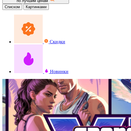
по лучшим ценам
Списком
Картинками
Скидки
Новинки