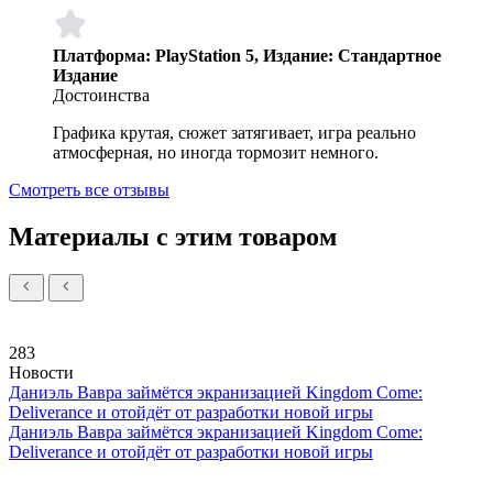
Платформа: PlayStation 5, Издание: Стандартное
Издание
Достоинства
Графика крутая, сюжет затягивает, игра реально
атмосферная, но иногда тормозит немного.
Смотреть все отзывы
Материалы с этим товаром
283
Новости
Даниэль Вавра займётся экранизацией Kingdom Come:
Deliverance и отойдёт от разработки новой игры
Даниэль Вавра займётся экранизацией Kingdom Come:
Deliverance и отойдёт от разработки новой игры