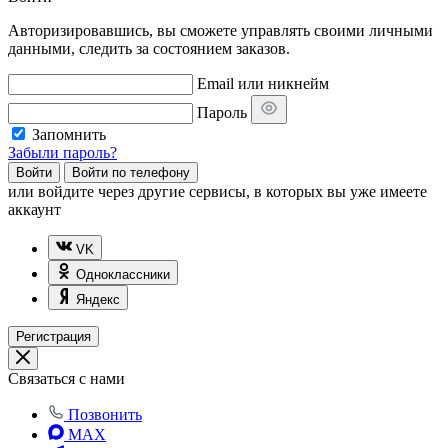
Авторизировавшись, вы сможете управлять своими личными
данными, следить за состоянием заказов.
Email или никнейм
Пароль
Запомнить
Забыли пароль?
Войти
Войти по телефону
или
войдите через другие сервисы, в которых вы уже имеете
аккаунт
VK
Одноклассники
Яндекс
Регистрация
Связаться с нами
Позвонить
MAX