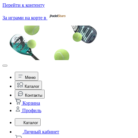
Перейти к контенту
За играми на корте в
Меню
Каталог
Контакты
Корзина
Профиль
Каталог
Личный кабинет