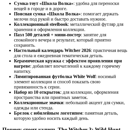
Сумка-тоут «Школа Волка»
: удобна для переноски
вещей в городе и в дороге.
Поясная сумка «Школа Волка»
: помогает держать
мелочи под рукой и быстро доставать нужное.
Коллекционный steelbook
: металлический футляр для
хранения и оформления коллекции.
Пазл 500 деталей + мини-постер
: занятие для
спокойного вечера и результат, который приятно
сохранить.
Настольный календарь Witcher 2026
: практичная вещь
для стола и ежедневная тематическая деталь.
Керамическая кружка с эффектом проявления при
нагреве
: добавляет впечатлений к каждому горячему
напитку.
Лимитированная футболка White Wolf
: носимый
элемент коллекции и способ показать свою
привязанность к серии.
Набор из 10 открыток
: для коллекции, оформления
пространства или приятных заметок.
Коллекционные значки
: небольшой акцент для сумки,
одежды или стенда.
Брелок с юбилейным логотипом
: памятная деталь,
которую удобно носить каждый день.
Почему стоит купить The Witcher 3: Wild Hunt