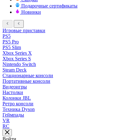
Подарочные сертификаты
Новинки
Игровые приставки
PS5
PS5 Pro
PS5 Slim
Xbox Series X
Xbox Series S
Nintendo Switch
Steam Deck
Стационарные консоли
Портативные консоли
Видеоигры
Настолки
Колонки JBL
Ретро консоли
Техника Dyson
Геймпады
VR
RC
Войти