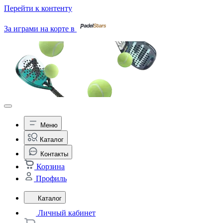
Перейти к контенту
За играми на корте в
Меню
Каталог
Контакты
Корзина
Профиль
Каталог
Личный кабинет