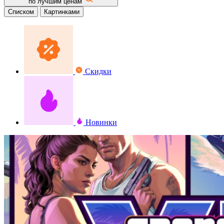
по лучшим ценам
Списком
Картинками
Скидки
Новинки