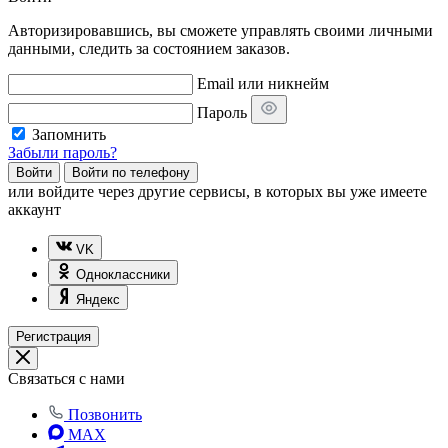
Авторизировавшись, вы сможете управлять своими личными
данными, следить за состоянием заказов.
Email или никнейм
Пароль
Запомнить
Забыли пароль?
Войти
Войти по телефону
или
войдите через другие сервисы, в которых вы уже имеете
аккаунт
VK
Одноклассники
Яндекс
Регистрация
Связаться с нами
Позвонить
MAX