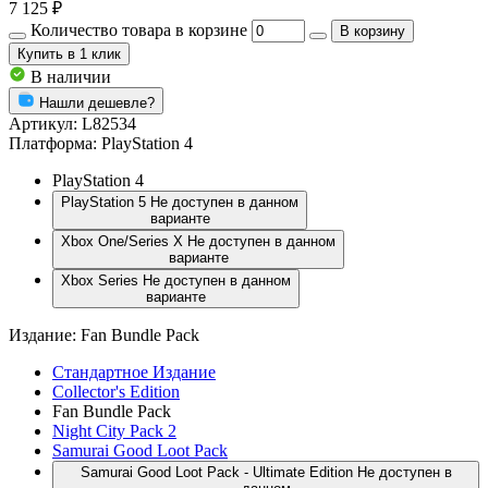
7 125 ₽
Количество товара в корзине
В корзину
Купить
в 1 клик
В наличии
Нашли дешевле?
Артикул:
L82534
Платформа:
PlayStation 4
PlayStation 4
PlayStation 5
Не доступен в данном
варианте
Xbox One/Series X
Не доступен в данном
варианте
Xbox Series
Не доступен в данном
варианте
Издание:
Fan Bundle Pack
Стандартное Издание
Collector's Edition
Fan Bundle Pack
Night City Pack 2
Samurai Good Loot Pack
Samurai Good Loot Pack - Ultimate Edition
Не доступен в