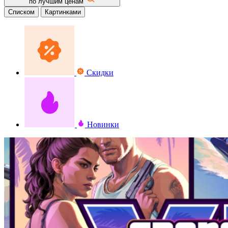
по лучшим ценам
Списком
Картинками
Скидки
Новинки