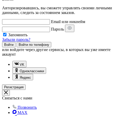
Авторизировавшись, вы сможете управлять своими личными
данными, следить за состоянием заказов.
Email или никнейм
Пароль
Запомнить
Забыли пароль?
Войти
Войти по телефону
или
войдите через другие сервисы, в которых вы уже имеете
аккаунт
VK
Одноклассники
Яндекс
Регистрация
Связаться с нами
Позвонить
MAX