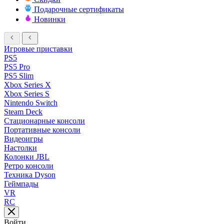
Подарочные сертификаты
Новинки
Игровые приставки
PS5
PS5 Pro
PS5 Slim
Xbox Series X
Xbox Series S
Nintendo Switch
Steam Deck
Стационарные консоли
Портативные консоли
Видеоигры
Настолки
Колонки JBL
Ретро консоли
Техника Dyson
Геймпады
VR
RC
Войти