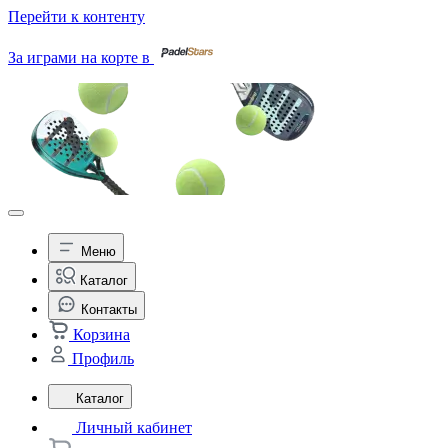
Перейти к контенту
За играми на корте в
Меню
Каталог
Контакты
Корзина
Профиль
Каталог
Личный кабинет