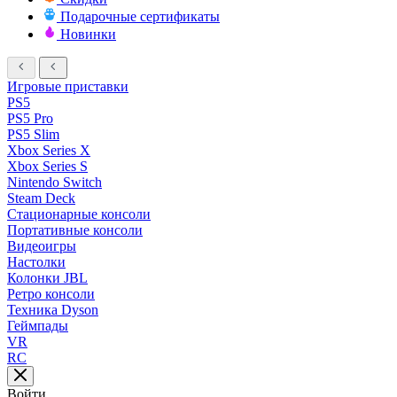
Подарочные сертификаты
Новинки
Игровые приставки
PS5
PS5 Pro
PS5 Slim
Xbox Series X
Xbox Series S
Nintendo Switch
Steam Deck
Стационарные консоли
Портативные консоли
Видеоигры
Настолки
Колонки JBL
Ретро консоли
Техника Dyson
Геймпады
VR
RC
Войти