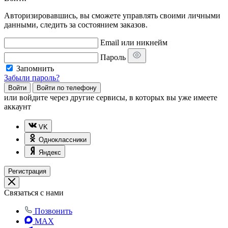
Авторизировавшись, вы сможете управлять своими личными
данными, следить за состоянием заказов.
Email или никнейм
Пароль
Запомнить
Забыли пароль?
Войти
Войти по телефону
или
войдите через другие сервисы, в которых вы уже имеете
аккаунт
VK
Одноклассники
Яндекс
Регистрация
Связаться с нами
Позвонить
MAX