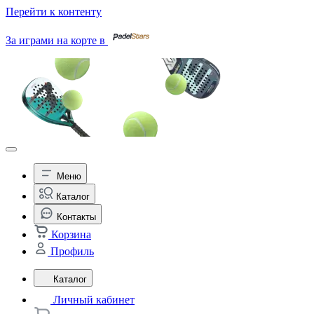
Перейти к контенту
За играми на корте в
Меню
Каталог
Контакты
Корзина
Профиль
Каталог
Личный кабинет