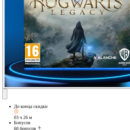
До конца скидки
03 ч 26 м
Бонусов
60
бонусов