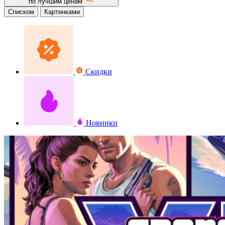
по лучшим ценам
Списком
Картинками
Скидки
Новинки