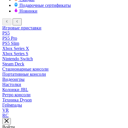
Подарочные сертификаты
Новинки
Игровые приставки
PS5
PS5 Pro
PS5 Slim
Xbox Series X
Xbox Series S
Nintendo Switch
Steam Deck
Стационарные консоли
Портативные консоли
Видеоигры
Настолки
Колонки JBL
Ретро консоли
Техника Dyson
Геймпады
VR
RC
Войти