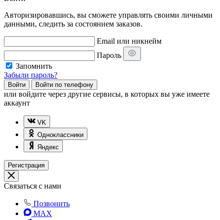
Авторизировавшись, вы сможете управлять своими личными
данными, следить за состоянием заказов.
Email или никнейм
Пароль
Запомнить
Забыли пароль?
Войти
Войти по телефону
или
войдите через другие сервисы, в которых вы уже имеете
аккаунт
VK
Одноклассники
Яндекс
Регистрация
Связаться с нами
Позвонить
MAX