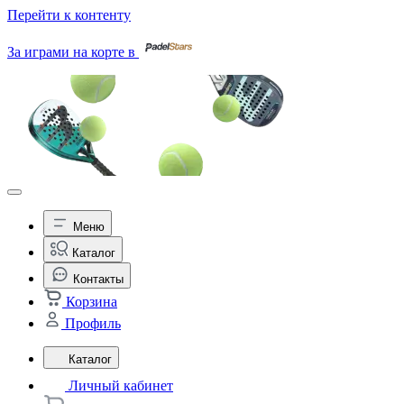
Перейти к контенту
За играми на корте в
Меню
Каталог
Контакты
Корзина
Профиль
Каталог
Личный кабинет