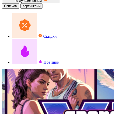
по лучшим ценам
Списком
Картинками
Скидки
Новинки