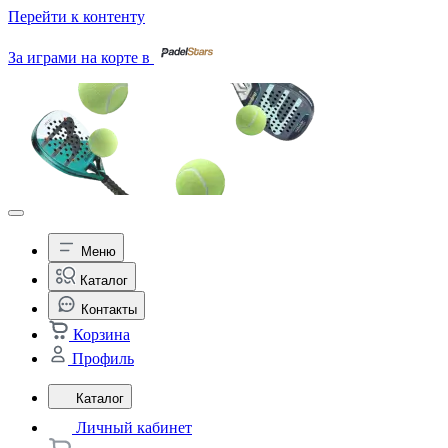
Перейти к контенту
За играми на корте в
Меню
Каталог
Контакты
Корзина
Профиль
Каталог
Личный кабинет