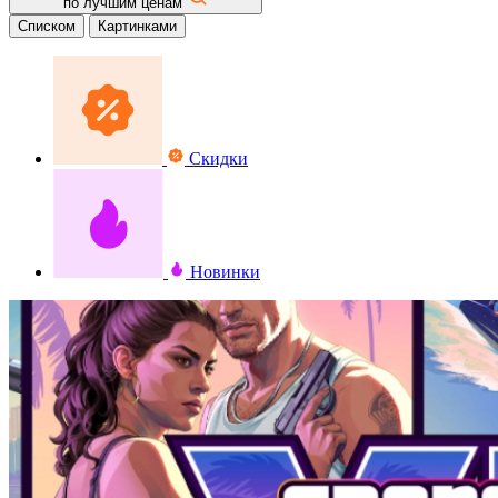
по лучшим ценам
Списком
Картинками
Скидки
Новинки