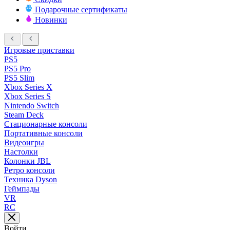
Подарочные сертификаты
Новинки
Игровые приставки
PS5
PS5 Pro
PS5 Slim
Xbox Series X
Xbox Series S
Nintendo Switch
Steam Deck
Стационарные консоли
Портативные консоли
Видеоигры
Настолки
Колонки JBL
Ретро консоли
Техника Dyson
Геймпады
VR
RC
Войти