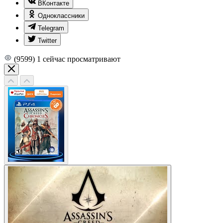
ВКонтакте
Одноклассники
Telegram
Twitter
(9599)
1
сейчас просматривают