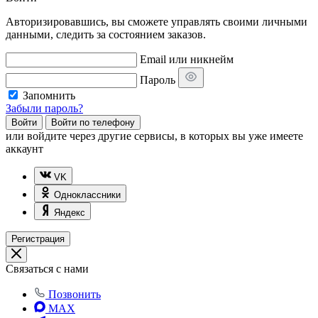
Авторизировавшись, вы сможете управлять своими личными
данными, следить за состоянием заказов.
Email или никнейм
Пароль
Запомнить
Забыли пароль?
Войти
Войти по телефону
или
войдите через другие сервисы, в которых вы уже имеете
аккаунт
VK
Одноклассники
Яндекс
Регистрация
Связаться с нами
Позвонить
MAX