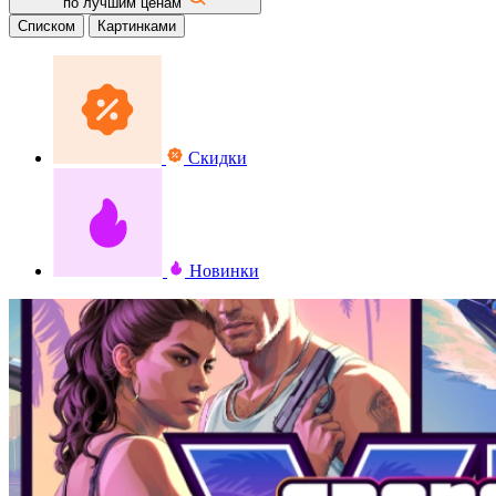
по лучшим ценам
Списком
Картинками
Скидки
Новинки