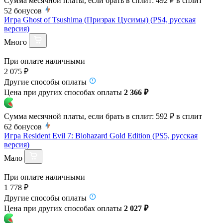
Сумма месячной платы, если брать в сплит:
492 ₽
в сплит
52
бонусов
Игра Ghost of Tsushima (Призрак Цусимы) (PS4, русская
версия)
Много
При оплате наличными
2 075 ₽
Другие способы оплаты
Цена при других способах оплаты
2 366 ₽
Сумма месячной платы, если брать в сплит:
592 ₽
в сплит
62
бонусов
Игра Resident Evil 7: Biohazard Gold Edition (PS5, русская
версия)
Мало
При оплате наличными
1 778 ₽
Другие способы оплаты
Цена при других способах оплаты
2 027 ₽