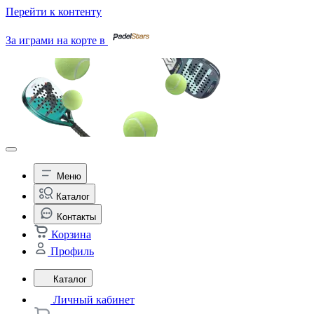
Перейти к контенту
За играми на корте в
Меню
Каталог
Контакты
Корзина
Профиль
Каталог
Личный кабинет