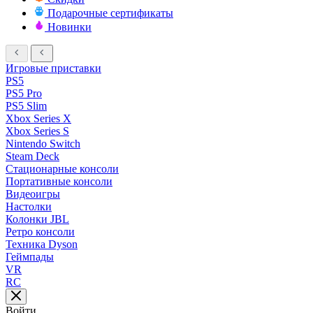
Подарочные сертификаты
Новинки
Игровые приставки
PS5
PS5 Pro
PS5 Slim
Xbox Series X
Xbox Series S
Nintendo Switch
Steam Deck
Стационарные консоли
Портативные консоли
Видеоигры
Настолки
Колонки JBL
Ретро консоли
Техника Dyson
Геймпады
VR
RC
Войти