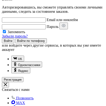
Авторизировавшись, вы сможете управлять своими личными
данными, следить за состоянием заказов.
Email или никнейм
Пароль
Запомнить
Забыли пароль?
Войти
Войти по телефону
или
войдите через другие сервисы, в которых вы уже имеете
аккаунт
VK
Одноклассники
Яндекс
Регистрация
Связаться с нами
Позвонить
MAX