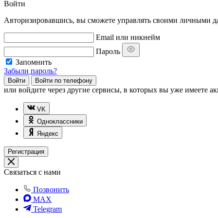
Войти
Авторизировавшись, вы сможете управлять своими личными дан
Email или никнейм
Пароль
Запомнить
Забыли пароль?
Войти
Войти по телефону
или
войдите через другие сервисы, в которых вы уже имеете ак
VK
Одноклассники
Яндекс
Регистрация
Связаться с нами
Позвонить
MAX
Telegram