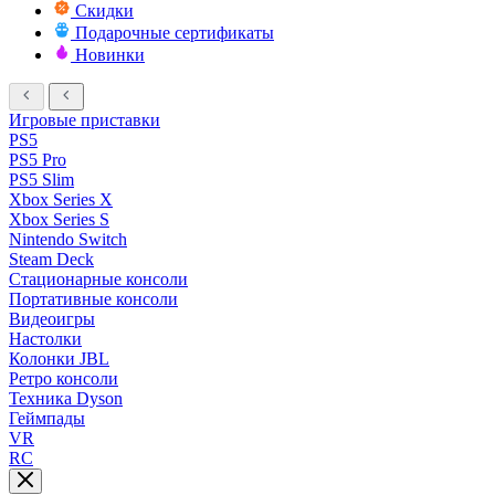
Скидки
Подарочные сертификаты
Новинки
Игровые приставки
PS5
PS5 Pro
PS5 Slim
Xbox Series X
Xbox Series S
Nintendo Switch
Steam Deck
Стационарные консоли
Портативные консоли
Видеоигры
Настолки
Колонки JBL
Ретро консоли
Техника Dyson
Геймпады
VR
RC