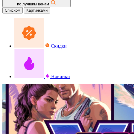
по лучшим ценам
Списком
Картинками
Скидки
Новинки