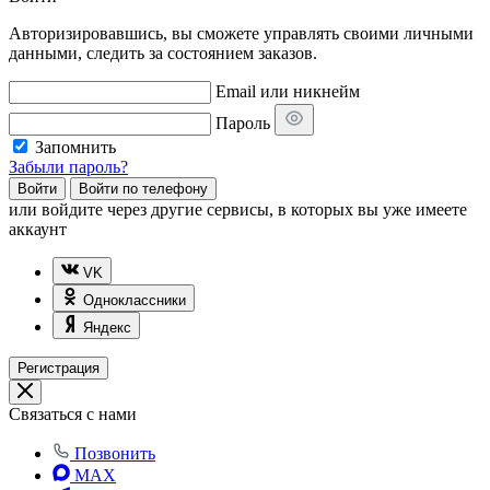
Авторизировавшись, вы сможете управлять своими личными
данными, следить за состоянием заказов.
Email или никнейм
Пароль
Запомнить
Забыли пароль?
Войти
Войти по телефону
или
войдите через другие сервисы, в которых вы уже имеете
аккаунт
VK
Одноклассники
Яндекс
Регистрация
Связаться с нами
Позвонить
MAX