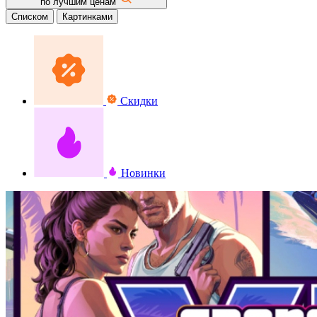
по лучшим ценам
Списком
Картинками
Скидки
Новинки