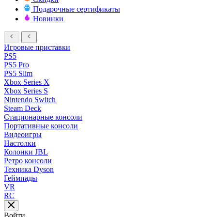
Подарочные сертификаты
Новинки
Игровые приставки
PS5
PS5 Pro
PS5 Slim
Xbox Series X
Xbox Series S
Nintendo Switch
Steam Deck
Стационарные консоли
Портативные консоли
Видеоигры
Настолки
Колонки JBL
Ретро консоли
Техника Dyson
Геймпады
VR
RC
Войти