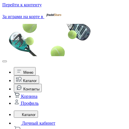
Перейти к контенту
За играми на корте в
Меню
Каталог
Контакты
Корзина
Профиль
Каталог
Личный кабинет