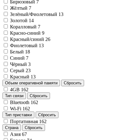
Бирюзовый
7
Жёлтый
7
Зелёный/Фиолетовый
13
Золотой
14
Коралловый
7
Красно-синий
9
Красный/синий
26
Фиолетовый
13
Белый
18
Синий
7
Чёрный
3
Серый
23
Красный
13
Объем оперативной памяти
Сбросить
4GB
162
Тип связи
Сбросить
Bluetooth
162
Wi-Fi
162
Тип приставки
Сбросить
Портативная
162
Страна
Сбросить
Азия
67