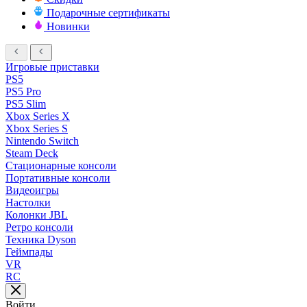
Подарочные сертификаты
Новинки
Игровые приставки
PS5
PS5 Pro
PS5 Slim
Xbox Series X
Xbox Series S
Nintendo Switch
Steam Deck
Стационарные консоли
Портативные консоли
Видеоигры
Настолки
Колонки JBL
Ретро консоли
Техника Dyson
Геймпады
VR
RC
Войти