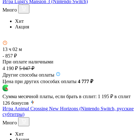
Игра Luigi's Mansion 3 (Nintendo Switch)
Много
Хит
Акция
13 ч 02 м
- 857 ₽
При оплате наличными
4 190 ₽
5 047 ₽
Другие способы оплаты
Цена при других способах оплаты
4 777 ₽
Сумма месячной платы, если брать в сплит:
1 195 ₽
в сплит
126
бонусов
Игра Animal Crossing New Horizons (Nintendo Switch, русские
субтитры)
Много
Хит
Акция