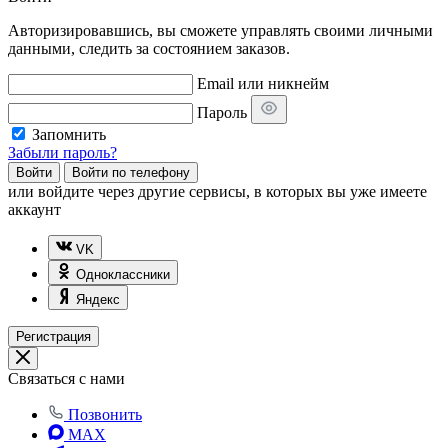
Авторизировавшись, вы сможете управлять своими личными
данными, следить за состоянием заказов.
Email или никнейм
Пароль
Запомнить
Забыли пароль?
Войти
Войти по телефону
или
войдите через другие сервисы, в которых вы уже имеете
аккаунт
VK
Одноклассники
Яндекс
Регистрация
Связаться с нами
Позвонить
MAX