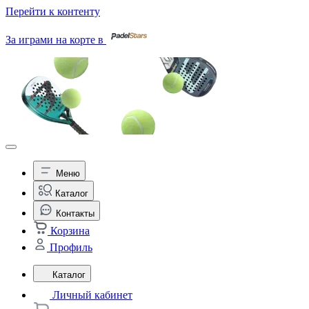
Перейти к контенту
За играми на корте в
Меню
Каталог
Контакты
Корзина
Профиль
Каталог
Личный кабинет