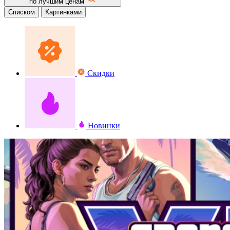
по лучшим ценам
Списком
Картинками
Скидки
Новинки