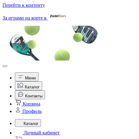
Перейти к контенту
За играми на корте в
Меню
Каталог
Контакты
Корзина
Профиль
Каталог
Личный кабинет