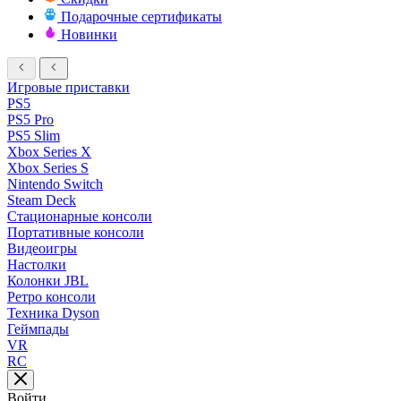
Подарочные сертификаты
Новинки
Игровые приставки
PS5
PS5 Pro
PS5 Slim
Xbox Series X
Xbox Series S
Nintendo Switch
Steam Deck
Стационарные консоли
Портативные консоли
Видеоигры
Настолки
Колонки JBL
Ретро консоли
Техника Dyson
Геймпады
VR
RC
Войти