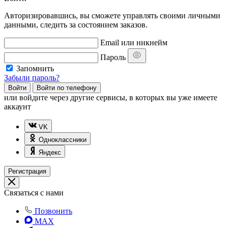
Авторизировавшись, вы сможете управлять своими личными
данными, следить за состоянием заказов.
Email или никнейм
Пароль
Запомнить
Забыли пароль?
Войти
Войти по телефону
или
войдите через другие сервисы, в которых вы уже имеете
аккаунт
VK
Одноклассники
Яндекс
Регистрация
Связаться с нами
Позвонить
MAX