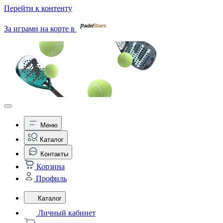
Перейти к контенту
За играми на корте в
Меню
Каталог
Контакты
Корзина
Профиль
Каталог
Личный кабинет