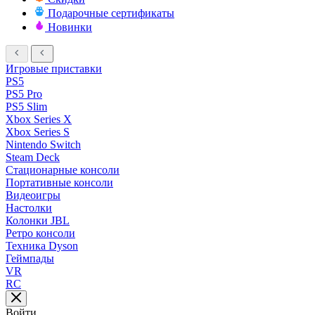
Подарочные сертификаты
Новинки
Игровые приставки
PS5
PS5 Pro
PS5 Slim
Xbox Series X
Xbox Series S
Nintendo Switch
Steam Deck
Стационарные консоли
Портативные консоли
Видеоигры
Настолки
Колонки JBL
Ретро консоли
Техника Dyson
Геймпады
VR
RC
Войти