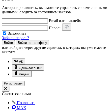
Авторизировавшись, вы сможете управлять своими личными
данными, следить за состоянием заказов.
Email или никнейм
Пароль
Запомнить
Забыли пароль?
Войти
Войти по телефону
или
войдите через другие сервисы, в которых вы уже имеете
аккаунт
VK
Одноклассники
Яндекс
Регистрация
Связаться с нами
Позвонить
MAX