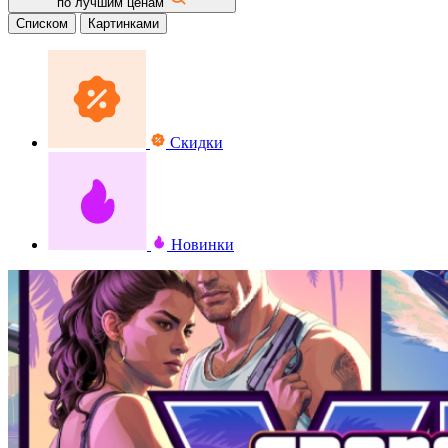
по лучшим ценам
Списком
Картинками
Скидки
Новинки