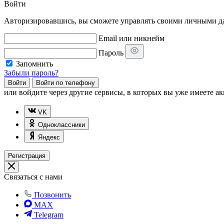
Войти
Авторизировавшись, вы сможете управлять своими личными дан
Email или никнейм
Пароль
Запомнить
Забыли пароль?
Войти
Войти по телефону
или
войдите через другие сервисы, в которых вы уже имеете ак
VK
Одноклассники
Яндекс
Регистрация
Связаться с нами
Позвонить
MAX
Telegram