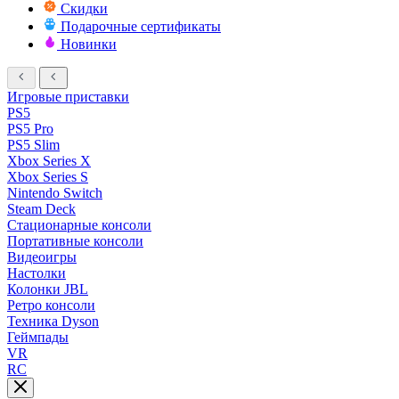
Скидки
Подарочные сертификаты
Новинки
Игровые приставки
PS5
PS5 Pro
PS5 Slim
Xbox Series X
Xbox Series S
Nintendo Switch
Steam Deck
Стационарные консоли
Портативные консоли
Видеоигры
Настолки
Колонки JBL
Ретро консоли
Техника Dyson
Геймпады
VR
RC