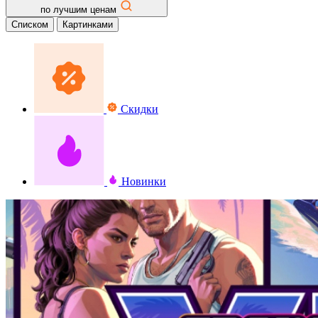
по лучшим ценам
Списком
Картинками
Скидки
Новинки